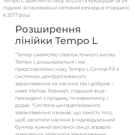
Tempo L здійснила сівбу 502,05 га кукурудзи за 24
години, встановивши світовий рекорд в Угорщині
в 2017 році.
Розширення
лінійки Tempo L
“Тепер сімейство сівалок точного висіву
Tempo L розширюється і ми
представляємо нову Tempo L Central Fill з
системою централізованого
завантаження як насіння так і добрив, –
каже Маттіас Ховнерт, старший віце-
президент з продажу та маркетингу, і
додає: “Система централізованого
завантаження означає, що замість того,
щоб засипати насіння в індивідуальний
бункер кожної висівної секції, аграрію
доведеться здійснити завантаження