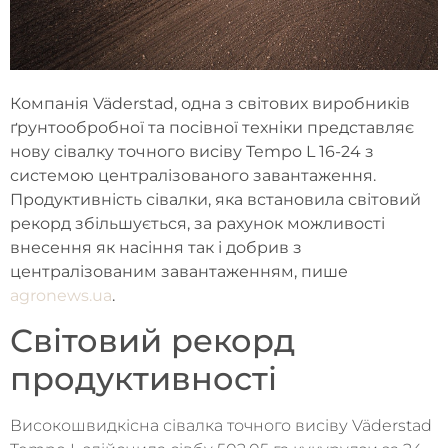
Компанія Väderstad, одна з світових виробників
ґрунтообробної та посівної техніки представляє
нову сівалку точного висіву Tempo L 16-24 з
системою централізованого завантаження.
Продуктивність сівалки, яка встановила світовий
рекорд збільшується, за рахунок можливості
внесення як насіння так і добрив з
централізованим завантаженням, пише
agronews.ua
.
Світовий рекорд
продуктивності
Високошвидкісна сівалка точного висіву Väderstad