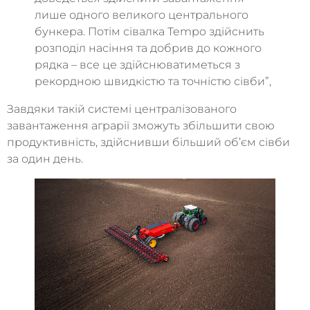
лише одного великого центрального
бункера. Потім сівалка Tempo здійснить
розподіл насіння та добрив до кожного
рядка – все це здійснюватиметься з
рекордною швидкістю та точністю сівби”,
Завдяки такій системі централізованого
завантаження аграрії зможуть збільшити свою
продуктивність, здійснивши більший об’єм сівби
за один день.