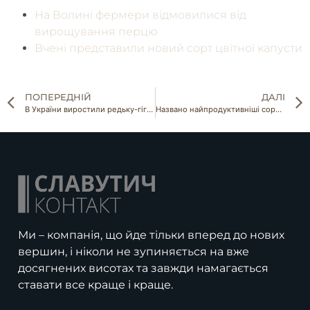
На Волині фермери відмовилися від
вирощування перцю
Вчені представили новий сорт цвітної капусти
ПОПЕРЕДНІЙ
ДАЛІ
В України виростили редьку-гіганта
Названо найпродуктивніші сорти картоплі України
Ми – компанія, що йде тільки вперед до нових
вершин, і ніколи не зупиняється на вже
досягнених висотах та завжди намагається
ставати все краще і краще.