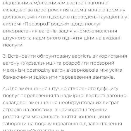
відправникам/власникам вартості вагонної
складової за прострочення нормативного терміну
доставки, змінити підходи в проведенні аукціонів у
системі «Прозоро.Продажі» щодо послуг
використання вагонів, задля унеможливлення
штучного та надмірного підняття ціни на вказані
послуги.
3. Встановити обґрунтовану вартість використання
вагону «Укрзалізниці» та розробити прозорий
механізм розподілу вагонів-зерновозів між усіма
бажаючими здійснити перевезення вантажів.
4
.
Для зменшення штучно створеного дефіциту
послуг перевезення та надмірної вартості вагонної
складової, зменшення необґрунтованих витрат
аграріїв на логістику, в найкоротші терміни
розглянути можливість зняття конвенційної
заборони на подачу іновагонів під завантаження
на мережі «Укрзалізниці».