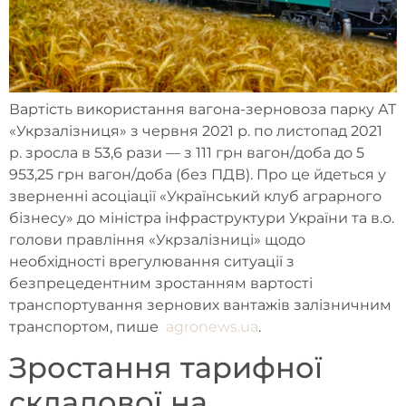
Вартість використання вагона-зерновоза парку АТ
«Укрзалізниця» з червня 2021 р. по листопад 2021
р. зросла в 53,6 рази — з 111 грн вагон/доба до 5
953,25 грн вагон/доба (без ПДВ). Про це йдеться у
зверненні асоціації «Український клуб аграрного
бізнесу» до міністра інфраструктури України та в.о.
голови правління «Укрзалізниці» щодо
необхідності врегулювання ситуації з
безпрецедентним зростанням вартості
транспортування зернових вантажів залізничним
транспортом, пише
agronews.ua
.
Зростання тарифної
складової на