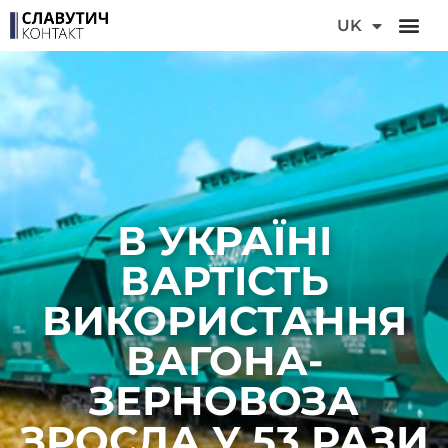
DE
UK
FR
В УКРАЇНІ
ВАРТІСТЬ
ВИКОРИСТАННЯ
ВАГОНА-
ЗЕРНОВОЗА
ЗРОСЛА У 53 РАЗИ