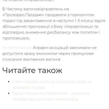
5.
Частину вагоновідправлень на
«Прозорро.Продажі» продавати з горизонтом
подачі під завантаження в наступні 1-3 місяці задля
збільшення пропозиції з боку «Укрзалізниці» та
відповідно зниження дисбалансу між попитом і
пропозицією.
Читайте також:
Аграрні асоціацій закликали не
допустити краху економіки через примусове
списання вантажних вагонів
Читайте також
Стало відомо ,скільки їсти м’яса, щоб не
захворіти на рак
Група компаній «Прометей» закупила
генератори для своїх елеваторів