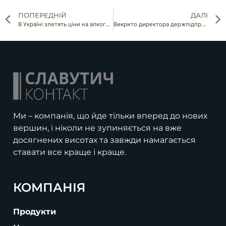
ПОПЕРЕДНІЙ
ДАЛІ
В Україні злетять ціни на алкоголь
Викрито директора держпідприємства НААН за вимагання 50 тис дол від землевласника
Ми – компанія, що йде тільки вперед до нових
вершин, і ніколи не зупиняється на вже
досягнених висотах та завжди намагається
ставати все краще і краще.
КОМПАНІЯ
Продукти