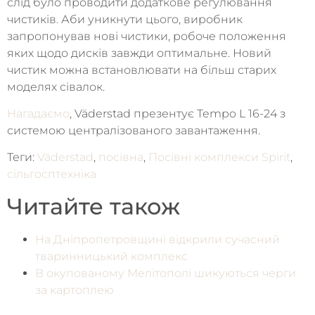
слід було проводити додаткове регулювання
чистиків. Аби уникнути цього, виробник
запропонував нові чистики, робоче положення
яких щодо дисків завжди оптимальне. Новий
чистик можна встановлювати на більш старих
моделях сівалок.
Нагадаємо
, Väderstad презентує Tempo L 16-24 з
системою централізованого завантаження.
Теги:
Väderstad
,
посівна
,
Посівні комплекси Spirit
,
сільгосптехніка
Читайте також
На Дніпропетровщині відкрили сучасний
тваринницький комплекс
В окупованому Мелітополі шикуються черги
за картоплею