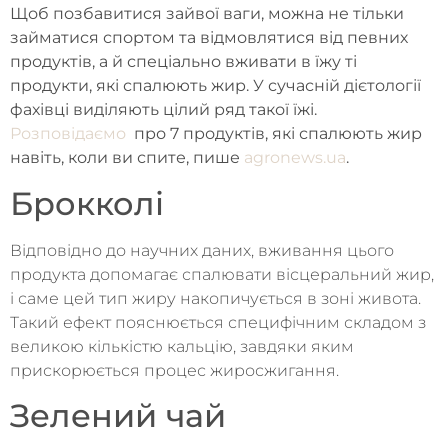
Щоб позбавитися зайвої ваги, можна не тільки
займатися спортом та відмовлятися від певних
продуктів, а й спеціально вживати в їжу ті
продукти, які спалюють жир. У сучасній дієтології
фахівці виділяють цілий ряд такої їжі.
Розповідаємо
про 7 продуктів, які спалюють жир
навіть, коли ви спите, пише
agronews.ua
.
Брокколі
Відповідно до научних даних, вживання цього
продукта допомагає спалювати вісцеральний жир,
і саме цей тип жиру накопичується в зоні живота.
Такий ефект пояснюється специфічним складом з
великою кількістю кальцію, завдяки яким
прискорюється процес жиросжигання.
Зелений чай