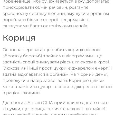
Кореневище імбиру, вживається в їжу, допомагає
прискорювати обмін речовин, розганяє
кровоносну систему людини, змушуючи організм
виробляти більше енергії, недарма він є
складовими багатьох тонізуючих напоїв.
Кориця
Основна перевага, що робить корицю дієвою
зброєю у боротьбі з зайвими кілограмами – це
здатність спеції знижувати рівень глюкози в крові.
Глюкоза, як і інші прості цукри, є джерелом енергії і
здатна відкладатися в організмі на “чорний день”,
провокуючи набір зайвої ваги. Корицею цілком
можна замінити цукор – основне джерело глюкози
в раціоні людини.
Дієтологи з Англії і США прийшли до одного і того
ж думки, що кориця сприяє спалюванню зайвої
ваги у людей з уповільненим метаболізмом і