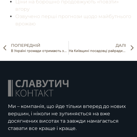
Ціни на борошно продовжують «‎повзти»‎
вгору
Озвучено перші прогнози щодо майбутнього
врожаю
ПОПЕРЕДНІЙ
ДАЛІ
В Україні громади отримають збільшення надходжень з державного бюджету у 2022 році
На Київщині посадовці райради за хабарі змінювали цільове призначення земельних ділянок
Ми – компанія, що йде тільки вперед до нових
вершин, і ніколи не зупиняється на вже
досягнених висотах та завжди намагається
ставати все краще і краще.