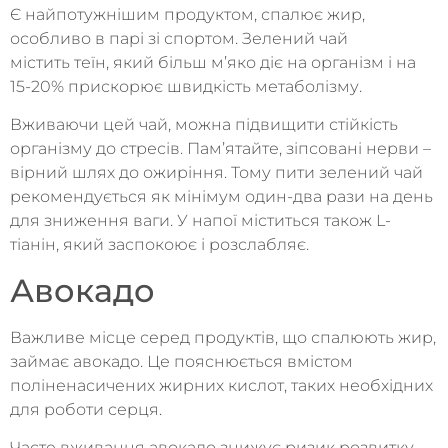
Є найпотужнішим продуктом, спалює жир,
особливо в парі зі спортом. Зелений чай
містить теїн, який більш м’яко діє на організм і на
15-20% прискорює швидкість метаболізму.
Вживаючи цей чай, можна підвищити стійкість
організму до стресів. Пам’ятайте, зіпсовані нерви –
вірний шлях до ожиріння. Тому пити зелений чай
рекомендується як мінімум один-два рази на день
для зниження ваги. У напої міститься також L-
тіанін, який заспокоює і розслабляє.
Авокадо
Важливе місце серед продуктів, що спалюють жир,
займає авокадо. Це пояснюється вмістом
поліненасичених жирних кислот, таких необхідних
для роботи серця.
Часте вживання авокадо знижує ризик розвитку