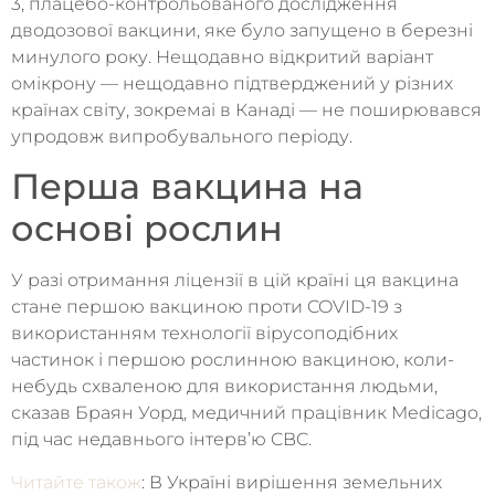
3, плацебо-контрольованого дослідження
дводозової вакцини, яке було запущено в березні
минулого року. Нещодавно відкритий варіант
омікрону — нещодавно підтверджений у різних
країнах світу, зокремаі в Канаді — не поширювався
упродовж випробувального періоду.
Перша вакцина на
основі рослин
У разі отримання ліцензії в цій країні ця вакцина
стане першою вакциною проти COVID-19 з
використанням технології вірусоподібних
частинок і першою рослинною вакциною, коли-
небудь схваленою для використання людьми,
сказав Браян Уорд, медичний працівник Medicago,
під час недавнього інтерв’ю CBC.
Читайте також
: В Україні вирішення земельних