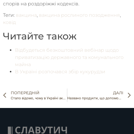
спорів на роздоріжжі кодексів.
Теги:
вакцина
,
вакцина рослиного позодження
,
ковід
Читайте також
Відбудеться безкоштовний вебінар щодо
приватизацію державного та комунального
майна
В Україні розпочався збір кукурудзи
ПОПЕРЕДНІЙ
ДАЛІ
Стало відомо, чому в Україні активно закриваються тепличні підприємства
Названо продукти, що допоможуть організму після пневмонії