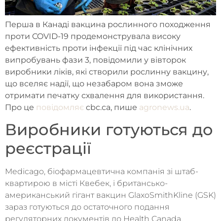
Перша в Канаді вакцина рослинного походження
проти COVID-19 продемонструвала високу
ефективність проти інфекції під час клінічних
випробувань фази 3, повідомили у вівторок
виробники ліків, які створили рослинну вакцину,
що вселяє надії, що незабаром вона зможе
отримати печатку схвалення для використання.
Про це
повідомляє
cbc.ca, пише
agronews.ua
.
Виробники готуються до
реєстрації
Medicago, біофармацевтична компанія зі штаб-
квартирою в місті Квебек, і британсько-
американський гігант вакцин GlaxoSmithKline (GSK)
зараз готуються до остаточного подання
регуляторних документів до Health Canada.