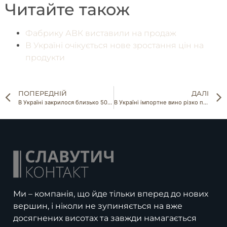
Читайте також
Фабрику АВК виставили на продаж
В Україні очікується нове зростання цін на
продукти
ПОПЕРЕДНІЙ
ДАЛІ
В Україні закрилося близько 500 равликових ферм
В Україні імпортне вино різко подорожчає
Ми – компанія, що йде тільки вперед до нових
вершин, і ніколи не зупиняється на вже
досягнених висотах та завжди намагається