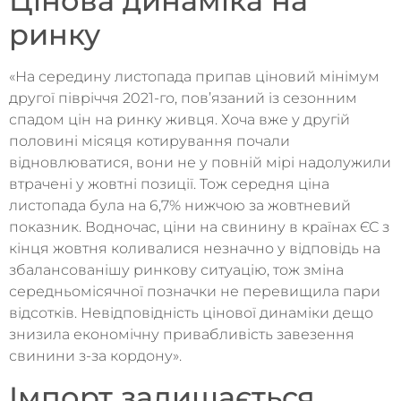
Цінова динаміка на
ринку
«На середину листопада припав ціновий мінімум
другої півріччя 2021-го, пов’язаний із сезонним
спадом цін на ринку живця. Хоча вже у другій
половині місяця котирування почали
відновлюватися, вони не у повній мірі надолужили
втрачені у жовтні позиції. Тож середня ціна
листопада була на 6,7% нижчою за жовтневий
показник. Водночас, ціни на свинину в країнах ЄС з
кінця жовтня коливалися незначно у відповідь на
збалансованішу ринкову ситуацію, тож зміна
середньомісячної позначки не перевищила пари
відсотків. Невідповідність цінової динаміки дещо
знизила економічну привабливість завезення
свинини з-за кордону».
Імпорт залишається