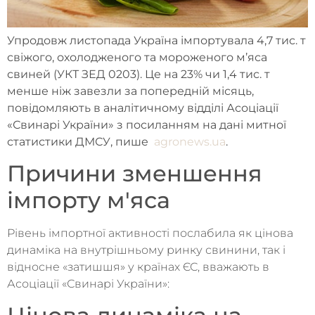
Упродовж листопада Україна імпортувала 4,7 тис. т
свіжого, охолодженого та мороженого м’яса
свиней (УКТ ЗЕД 0203). Це на 23% чи 1,4 тис. т
менше ніж завезли за попередній місяць,
повідомляють в аналітичному відділі Асоціації
«Свинарі України» з посиланням на дані митної
статистики ДМСУ, пише
agronews.ua
.
Причини зменшення
імпорту м'яса
Рівень імпортної активності послабила як цінова
динаміка на внутрішньому ринку свинини, так і
відносне «затишшя» у країнах ЄС, вважають в
Асоціації «Свинарі України»: