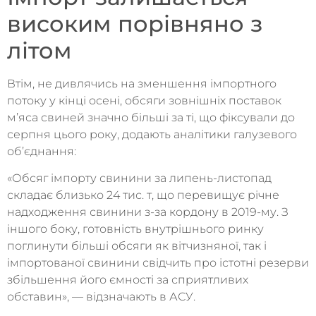
високим порівняно з
літом
Втім, не дивлячись на зменшення імпортного
потоку у кінці осені, обсяги зовнішніх поставок
м’яса свиней значно більші за ті, що фіксували до
серпня цього року, додають аналітики галузевого
об’єднання:
«Обсяг імпорту свинини за липень-листопад
складає близько 24 тис. т, що перевищує річне
надходження свинини з-за кордону в 2019-му. З
іншого боку, готовність внутрішнього ринку
поглинути більші обсяги як вітчизняної, так і
імпортованої свинини свідчить про істотні резерви
збільшення його ємності за сприятливих
обставин», — відзначають в АСУ.