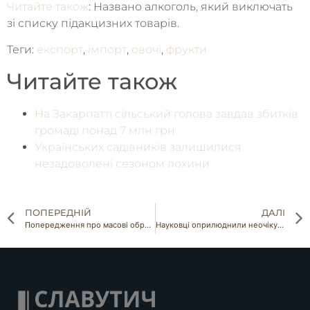
Читайте також
: Названо алкоголь, який виключать
зі списку підакцизних товарів.
Теги:
експорт
,
імпорт
,
овочі
,
фрукти
Читайте також
На Закарпатті сільський голова завдав збитків
громаді понад 7 млн грн
Українських садівників залишилися
незадоволені сезоном лохини
ПОПЕРЕДНІЙ
ДАЛІ
Попередження про масові обрахунки на касах магазинів перед святами
Науковці оприлюднили неочікувані факти про користь білого вина