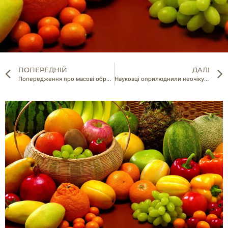
ПОПЕРЕДНІЙ
ДАЛІ
Попередження про масові обрахунки на касах магазинів перед святами
Науковці оприлюднили неочікувані факти про користь білого вина