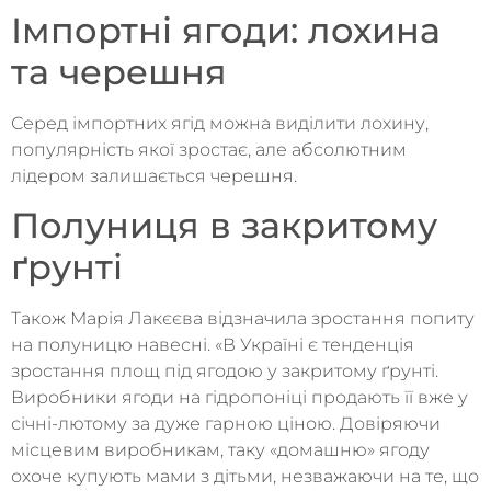
Імпортні ягоди: лохина
та черешня
Серед імпортних ягід можна виділити лохину,
популярність якої зростає, але абсолютним
лідером залишається черешня.
Полуниця в закритому
ґрунті
Також Марія Лакєєва відзначила зростання попиту
на полуницю навесні. «В Україні є тенденція
зростання площ під ягодою у закритому ґрунті.
Виробники ягоди на гідропоніці продають її вже у
січні-лютому за дуже гарною ціною. Довіряючи
місцевим виробникам, таку «домашню» ягоду
охоче купують мами з дітьми, незважаючи на те, що