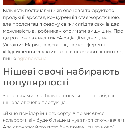
Кількість постачальників овочевої та фруктової
продукції зростає, конкуренція стає жорсткішою,
але пролонгація сезону свіжих ягід та овочів дає
можливість виробникам отримати вищу ціну. Про
це розповіла аналітик «Асоціації ягідництва
України» Марія Лакєєва під час конференції
«Підвищення ефективності в плодоовочівництві»,
пише
agronews.ua
.
Нішеві овочі набирають
популярності
За її словами, все більше популярності набуває
нішева овочева продукція.
«Якщо помідор іншого сорту, відрізняється
кольором, він буде більше цінуватися споживачем.
Але спочатку його потрібно привчити до нової