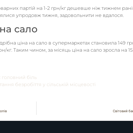
оварних партій на 1-2 грн/кг дешевше ніж тижнем ран
являлися упродовж тижня, задовольнити не вдалося.
на сало
рібна ціна на сало в супермаркетах становила 149 грн
н/кг. Таким чином, за місяць ціна на сало зросла на 15
 головний біль
ння безробіття у сільській місцевості
опів
Світовий ба