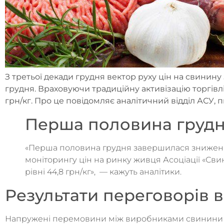
З третьої декади грудня вектор руху цін на свинину
грудня. Враховуючи традиційну активізацію торгівл
грн/кг. Про це повідомляє аналітичний відділ АСУ,
Перша половина грудн
«Перша половина грудня завершилася зниженням
моніторингу цін на ринку живця Асоціації «Сви
рівні 44,8 грн/кг», — кажуть аналітики.
Результати переговорів в
Напружені перемовини між виробниками свинини т