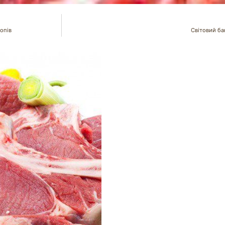
опів
Світовий ба