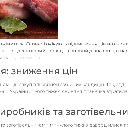
 зміниться. Свинарі очікують підвищення цін на свин
і у передсвятковий період, плановий діапазон цін н
 пише
agronews.ua
.
я: зниження цін
 цін закупівлі свиней забійних кондицій. Так, згід
нарі України» цього тижня середня позначка втратила
иробників та заготівельни
а заготівельниками минулого тижня завершилися по