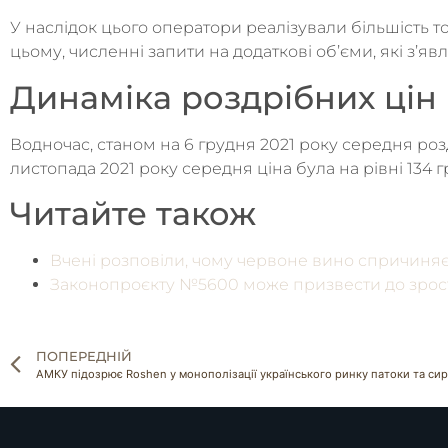
У наслідок цього оператори реалізували більшість т
цьому, численні запити на додаткові об’єми, які з’
Динаміка роздрібних цін 
Водночас, станом на 6 грудня 2021 року середня розд
листопада 2021 року середня ціна була на рівні 134 гр
Читайте також
Вчені розповіли, чому червоне вино спричиняє
Законопроєкту №5600 може призвести до зроста
ПОПЕРЕДНІЙ
АМКУ підозрює Roshen у монополізації українського ринку патоки та сир