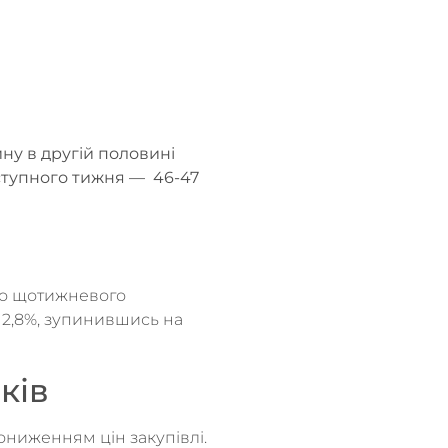
ину в другій половині
аступного тижня — 46-47
но щотижневого
 2,8%, зупинившись на
ків
ниженням цін закупівлі.