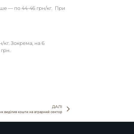
іше — по 44-46 грн/кг. При
/кг. Зокрема, на 6
 грн.
ДАЛІ
нк виділив кошти на аграрний сектор