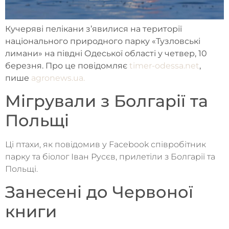
Кучеряві пелікани з’явилися на території
національного природного парку «Тузловські
лимани» на півдні Одеської області у четвер, 10
березня. Про це повідомляє
timer-odessa.net
,
пише
agronews.ua.
Мігрували з Болгарії та
Польщі
Ці птахи, як повідомив у Facebook співробітник
парку та біолог Іван Русєв, прилетіли з Болгарії та
Польщі.
Занесені до Червоної
книги