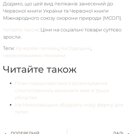
Додамо, що цей вид пеліканів занесений до
Червоної книги України та Червоної книги
Міжнародного союзу охорони природи (МСОП).
Читайте також
: Ціни на соціальні товари суттєво
зросли.
Теги:
Кучеряві пелікан
,
На Одещині
,
червонокнижні пелікани
Читайте також
План першочергового розмінування
сільгоспземель виконали вже в трьох
областях
На Миколаївщині збудують нову ферму для
телят
ПОПЕРЕДНІЙ
ДАЛІ