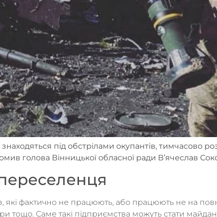
 знаходяться під обстрілами окупантів, тимчасово ро
омив голова Вінницької обласної ради В’ячеслав Со
у-переселенця
в, які фактично не працюють, або працюють не на повн
ари тощо. Саме такі підприємства можуть стати майда