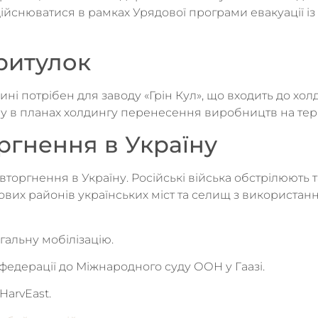
ійснюватися в рамках Урядової програми евакуації із 
притулок
ні потрібен для заводу «Грін Кул», що входить до хол
у в планах холдингу перенесення виробництв на тери
ргнення в Україну
вторгнення в Україну. Російські війська обстрілюють 
ових районів українських міст та селищ з використанн
гальну мобілізацію.
федерації до Міжнародного суду ООН у Гаазі.
HarvEast.