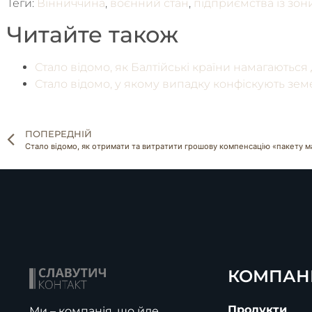
Теги:
Вінниччина
,
воєнний стан
,
підприємства із зон
Читайте також
Стало відомо, як Балтійські країни намагаютьс
Стало відомо, у якому випадку конфіскують зем
ПОПЕРЕДНІЙ
Стало відомо, як отримати та витратити грошову компенсацію «пакету 
КОМПАН
Продукти
Ми – компанія, що йде