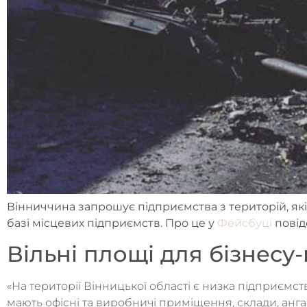
Вінниччина запрошує підприємства з територій, які
базі місцевих підприємств. Про це у
Фейсбуці
повід
Вільні площі для бізнес
«На території Вінницької області є низка підприємст
мають офісні та виробничі приміщення, склади, анг