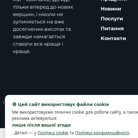
тільки вперед до нових
Новини
вершин, і ніколи не
Послуги
зупиняється на вже
Питання
досягнених висотах та
завжди намагається
Контакти
ставати все краще і
краще.
Copyright © 2025 slavutich-contact.com
🍪 Цей сайт використовує файли cookie
Ми використовуємо технічні cookie для роботи сайту, а тако
реклама активуються
лише після вашої згоди
. Деталі — у
Політиці cookie
та
Політиці конфіденційності
.
Політика конфід