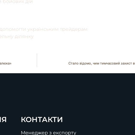
и бойових дій
я допомогти українським трейдерам
ельну ділянку
малюка»
Стало відомо, чим тимчасовий захист ві
ІЯ
КОНТАКТИ
Менеджер з експорту