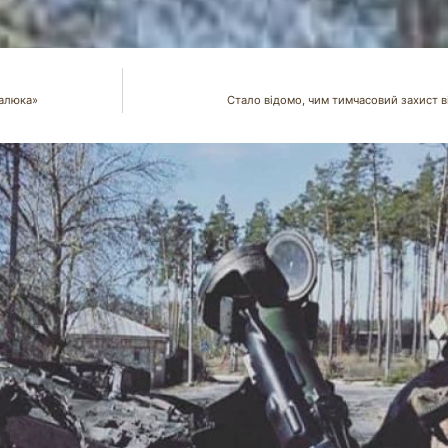
малюка»
Стало відомо, чим тимчасовий захист ві