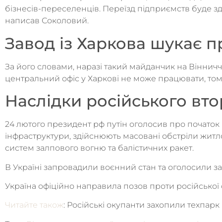
бізнесів-переселенців. Переїзд підприємств буде зд
написав Соколовий.
Завод із Харкова шукає 
За його словами, наразі такий майданчик на Вінниччи
центральний офіс у Харкові не може працювати, том
Наслідки російського вто
24 лютого президент рф путін оголосив про початок 
інфраструктури, здійснюють масовані обстріли житл
систем залпового вогню та балістичних ракет.
В Україні запровадили воєнний стан та оголосили за
Україна офіційно направила позов проти російської 
Читайте також
: Російські окупанти захопили техпарк 