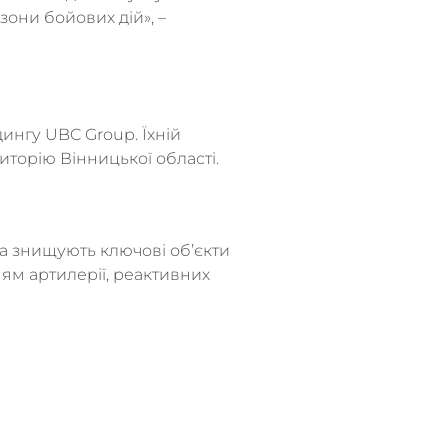
зони бойових дій», –
дингу UBC Group. Їхній
торію Вінницької області.
та знищують ключові об’єкти
ям артилерії, реактивних