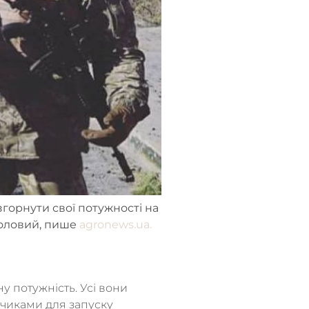
згорнути свої потужності на
коловий, пише
agronews.ua.
у потужність. Усі вони
нчиками для запуску