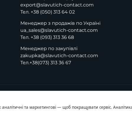
export@slavutich-contact.com
Тел.
+38 (050) 313 64 02
Менеджер з продажів по Україні
ua_sales@slavutich-contact.com
Тел.
+38 (093) 313 36 68
Менеджер по закупівлі
zakupka@slavutich-contact.com
Тел.
+38(073) 313 36 67
ж аналітичні та маркетингові — щоб покращувати сервіс. Аналітика
енційності
Політика cookie
Правила користування
Публічна оферта
Налаш