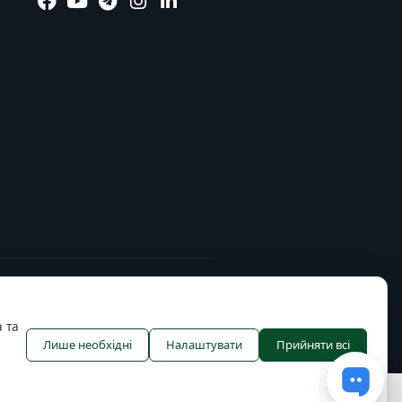
 та
Лише необхідні
Налаштувати
Прийняти всі
тування cookies