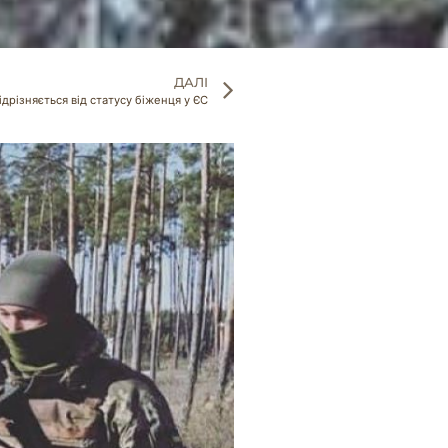
ДАЛІ
дрізняється від статусу біженця у ЄС