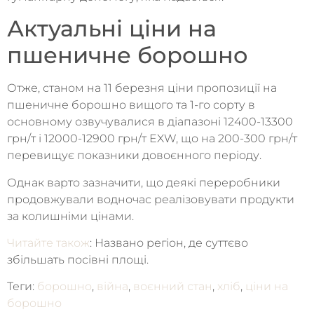
Актуальні ціни на
пшеничне борошно
Отже, станом на 11 березня ціни пропозиції на
пшеничне борошно вищого та 1-го сорту в
основному озвучувалися в діапазоні 12400-13300
грн/т і 12000-12900 грн/т EXW, що на 200-300 грн/т
перевищує показники довоєнного періоду.
Однак варто зазначити, що деякі переробники
продовжували водночас реалізовувати продукти
за колишніми цінами.
Читайте також
: Названо регіон, де суттєво
збільшать посівні площі.
Теги:
борошно
,
війна
,
воєнний стан
,
хліб
,
ціни на
борошно