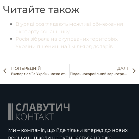
Читайте також
В уряді розглядають можливі обмеження
експорту соняшнику
Росія зібрала на окупованих територіях
України пшениці на 1 мільярд доларів
ПОПЕРЕДНІЙ
ДАЛІ
Експорт олії з України може стати неможливим
Південнокорейський зернотрейдер передав Україні $500 тис
Ми – компанія, що йде тільки вперед до нових
вершин, і ніколи не зупиняється на вже