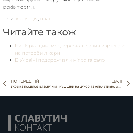
років тюрми.
Теги:
корупція
,
наан
Читайте також
На Черкащині медперсонал садив картоплю
на потреби лікарні
В Україні подорожчали м’ясо та сало
ПОПЕРЕДНІЙ
ДАЛІ
Україна посилює власну хімічну безпеку: деталі
Ціни на цукор та олію ативно зростають