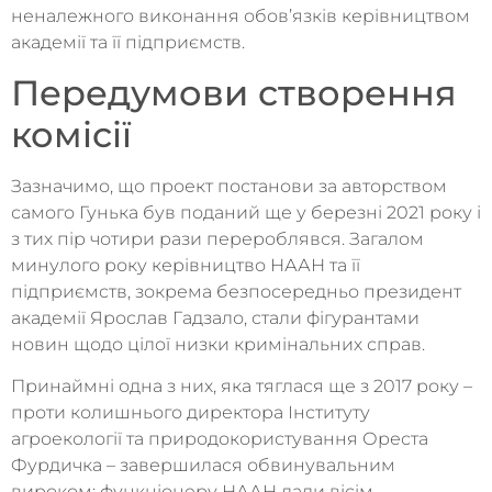
неналежного виконання обов’язків керівництвом
академії та її підприємств.
Передумови створення
комісії
Зазначимо, що проект постанови за авторством
самого Гунька був поданий ще у березні 2021 року і
з тих пір чотири рази перероблявся. Загалом
минулого року керівництво НААН та її
підприємств, зокрема безпосередньо президент
академії Ярослав Гадзало, стали фігурантами
новин щодо цілої низки кримінальних справ.
Принаймні одна з них, яка тяглася ще з 2017 року –
проти колишнього директора Інституту
агроекології та природокористування Ореста
Фурдичка – завершилася обвинувальним
вироком: функціонеру НААН дали вісім