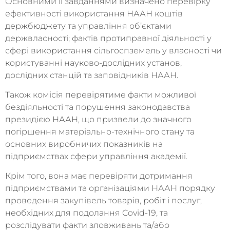
Основними її завданнями визначено перевірку
ефективності використання НААН коштів
держбюджету та управління об’єктами
держвласності; фактів протиправної діяльності у
сфері використання сільгоспземель у власності чи
користуванні науково-дослідних установ,
дослідних станцій та заповідників НААН.
Також комісія перевірятиме факти можливої
бездіяльності та порушення законодавства
президією НААН, що призвели до значного
погіршення матеріально-технічного стану та
основних виробничих показників на
підприємствах сфери управління академії.
Крім того, вона має перевіряти дотримання
підприємствами та організаціями НААН порядку
проведення закупівель товарів, робіт і послуг,
необхідних для подолання Covid-19, та
розслідувати факти зловживань та/або