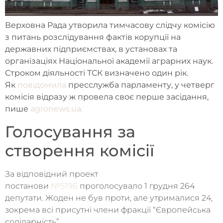
Верховна Рада утворила тимчасову слідчу комісію
з питань розслідування фактів корупції на
державних підприємствах, в установах та
організаціях Національної академії аграрних наук.
Строком діяльності ТСК визначено один рік.
Як
повідомила
пресслужба парламенту, у четверг
комісія відразу ж провела своє перше засідання,
пише
agronews.ua.
Голосування за
створення комісії
За відповідний проект
постанови
№5196
проголосувало 1 грудня 264
депутати. Жоден не був проти, але утрималися 24,
зокрема всі присутні члени фракції “Європейська
солідарність”.