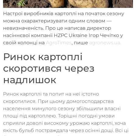
Настрої виробників картоплі на початок сезону
можна охарактеризувати одним словом —
невизначеність. Про це написав директор
насіннєвої компанії HZPC Ukraine Ігор Чечітко у
своїй колонці на
AgroTimes
, пише
agronews.ua.
Ринок картоплі
скоротився через
надлишок
Ринок картоплі та попит на неї істотно
скоротилися. При цьому домогосподарства
населення минулого сезону збільшили власні
площі під картоплею. Торішні погодні умови
сприяли доволі високому урожаю картоплі, хоча
якість бульб постраждала через осінні дощі. Всі ці