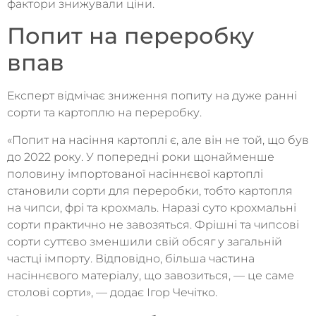
фактори знижували ціни.
Попит на переробку
впав
Експерт відмічає зниження попиту на дуже ранні
сорти та картоплю на переробку.
«Попит на насіння картоплі є, але він не той, що був
до 2022 року. У попередні роки щонайменше
половину імпортованої насіннєвої картоплі
становили сорти для переробки, тобто картопля
на чипси, фрі та крохмаль. Наразі суто крохмальні
сорти практично не завозяться. Фрішні та чипсові
сорти суттєво зменшили свій обсяг у загальній
частці імпорту. Відповідно, більша частина
насіннєвого матеріалу, що завозиться, — це саме
столові сорти», — додає Ігор Чечітко.