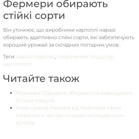
Фермери обирають
стійкі сорти
Він уточнює, що виробники картоплі наразі
обирають адаптивно стійкі сорти, які забезпечують
хороший урожай за складних погодних умов.
Теги:
картоплярство
,
скорочення площі під
картоплею
Читайте також
Фермери Одещини збираються вирощувати
більше кавунів
Нова сівалка Proceed від Väderstad ламає
стереотипи висіву сільськогосподарських
культур