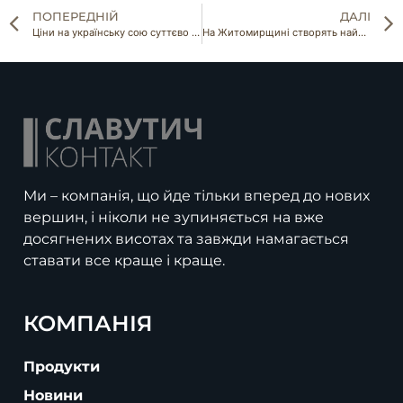
ПОПЕРЕДНІЙ
ДАЛІ
Ціни на українську сою суттєво зростуть
На Житомирщині створять найбільшу в Європі плантацію конопель
Ми – компанія, що йде тільки вперед до нових
вершин, і ніколи не зупиняється на вже
досягнених висотах та завжди намагається
ставати все краще і краще.
КОМПАНІЯ
Продукти
Новини