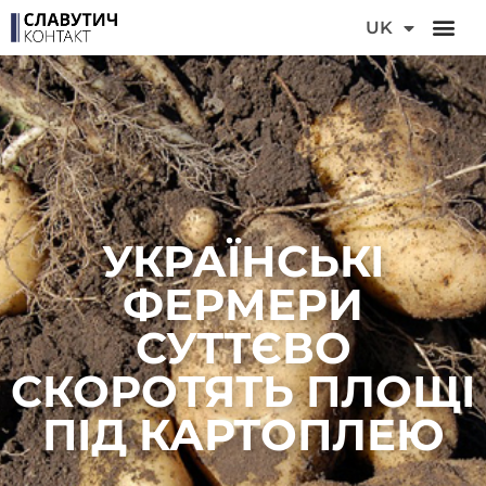
DE
UK
FR
УКРАЇНСЬКІ
ФЕРМЕРИ
СУТТЄВО
СКОРОТЯТЬ ПЛОЩІ
ПІД КАРТОПЛЕЮ