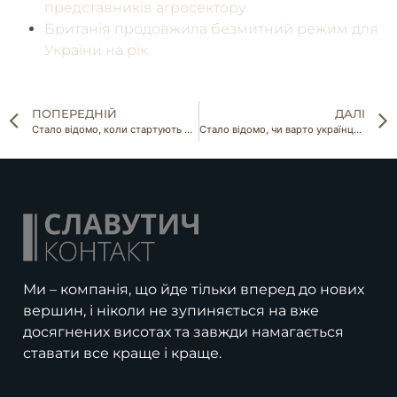
представників агросектору
Британія продовжила безмитний режим для
України на рік
ПОПЕРЕДНІЙ
ДАЛІ
Стало відомо, коли стартують переговори щодо продовження зернової уоди
Стало відомо, чи варто українцям боятися землетрусів
Ми – компанія, що йде тільки вперед до нових
вершин, і ніколи не зупиняється на вже
досягнених висотах та завжди намагається
ставати все краще і краще.