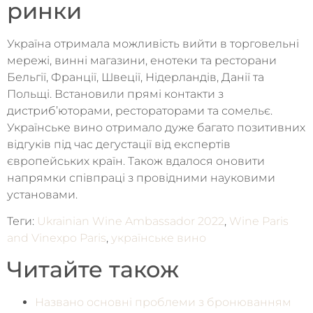
ринки
Україна отримала можливість вийти в торговельні
мережі, винні магазини, енотеки та ресторани
Бельгії, Франції, Швеції, Нідерландів, Данії та
Польщі. Встановили прямі контакти з
дистриб’юторами, рестораторами та сомельє.
Українське вино отримало дуже багато позитивних
відгуків під час дегустації від експертів
європейських країн. Також вдалося оновити
напрямки співпраці з провідними науковими
установами.
Теги:
Ukrainian Wine Ambassador 2022
,
Wine Paris
and Vinexpo Paris
,
українське вино
Читайте також
Названо основні проблеми з бронюванням