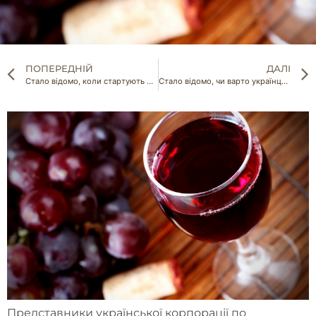
ПОПЕРЕДНІЙ
ДАЛІ
Стало відомо, коли стартують переговори щодо продовження зернової уоди
Стало відомо, чи варто українцям боятися землетрусів
Представники української корпорації по