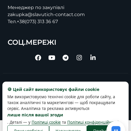
Менеджер по закупівлі
zakupka@slavutich-contact.com
Тел.
+38(073) 313 36 67
СОЦ.МЕРЕЖІ
Copyright © 2025 slavutich-contact.com
🍪 Цей сайт використовує файли cookie
Ми використовуємо технічні cookie для роботи сайту, а
також аналітичні та маркетингові — щоб покращувати
сервіс. Аналітика та реклама активуються
лише після вашої згоди
. Деталі — у
Політиці cookie
та
Політиці конфіденційності
.
Політика конфіденційності
Політика cookie
Правила користування
Лише необхідні
Налаштувати
Прийняти всі