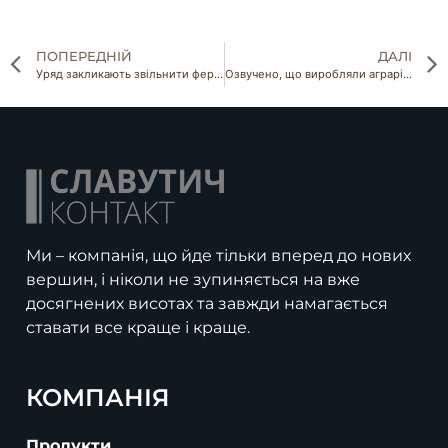
ПОПЕРЕДНІЙ
ДАЛІ
Уряд закликають звільнити фермерів у зоні бойових дій від сплати єдиного податку
Озвучено, що виробляли аграрії найбільше у областях, де були або тривають бойові дії
Ми – компанія, що йде тільки вперед до нових
вершин, і ніколи не зупиняється на вже
досягнених висотах та завжди намагається
ставати все краще і краще.
КОМПАНІЯ
Продукти