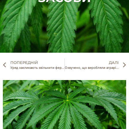
ПОПЕРЕДНІЙ
ДАЛІ
Уряд закликають звільнити фермерів у зоні бойових дій від сплати єдиного податку
Озвучено, що виробляли аграрії найбільше у областях, де були або тривають бойові дії