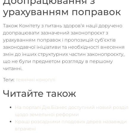
Доопрацювання з
урахуванням поправок
Також Комітету з питань здоров’я нації доручено
доопрацювати зазначений законопроєкт з
урахуванням поправок і пропозицій суб’єктів
законодавчої ініціативи та необхідності внесення
змін до інших структурних частин законопроєкту,
що не були предметом розгляду в першому
читанні.
Теги:
технічні коноплі
Читайте також
На порталі Дія.Бізнес доступний новий розділ
щодо земельної реформи
Кращі розсадники плодових дерев назавжди
втрачені