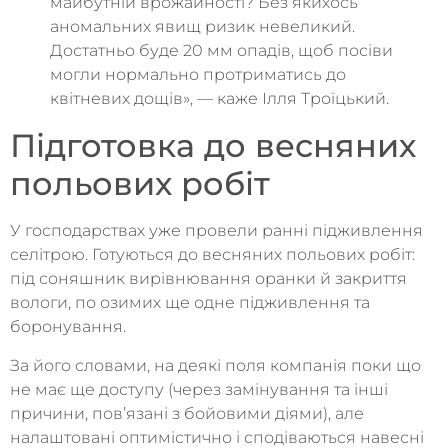
майбутній врожайності? Без якихось
аномальних явищ ризик невеликий.
Достатньо буде 20 мм опадів, щоб посіви
могли нормально протриматись до
квітневих дощів», — каже Ілля Троїцький.
Підготовка до весняних
польових робіт
У господарствах уже провели ранні підживлення
селітрою. Готуються до весняних польових робіт:
під соняшник вирівнювання оранки й закриття
вологи, по озимих ще одне підживлення та
боронування.
За його словами, на деякі поля компанія поки що
не має ще доступу (через замінування та інші
причини, пов’язані з бойовими діями), але
налаштовані оптимістично і сподіваються навесні