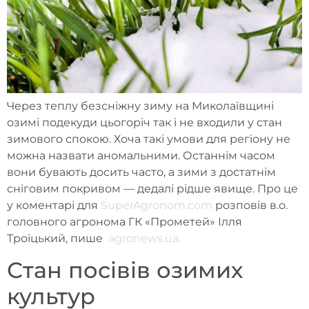
Через теплу безсніжну зиму на Миколаївщині
озимі подекуди цьогоріч так і не входили у стан
зимового спокою. Хоча такі умови для регіону не
можна назвати аномальними. Останнім часом
вони бувають досить часто, а зими з достатнім
сніговим покривом — дедалі рідше явище. Про це
у коментарі для
SuperAgronom.com
розповів в.о.
головного агронома ГК «Прометей» Ілля
Троїцький, пише
agronews.ua.
Стан посівів озимих
культур