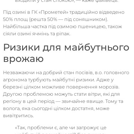
входили у стан спокою», — каже фахівець.
Під озимі в ГК «Прометей» традиційно відведено
50% площ (решта 50% — під соняшником).
Найбільша частка під озимою пшеницею, також
сіяли озимі ячмінь та ріпак.
Ризики для майбутнього
врожаю
Незважаючи на добрий стан посівів, в.о. головного
агронома турбують майбутні ризики. Адже у
березні цілком можливе повернення морозів.
Другою проблемою можуть стати вітри, які для
регіону в цей період — звичайне явище. Тому та
волога, яка сьогодні цілком достатня, може
вивітритись.
«Так, проблеми є, але чи загрожує це