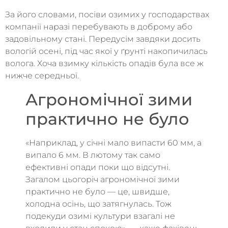
За його словами, посіви озимих у господарствах
компанії наразі перебувають в доброму або
задовільному стані. Передусім завдяки досить
вологій осені, під час якої у ґрунті накопичилась
волога. Хоча взимку кількість опадів була все ж
нижче середньої.
Агрономічної зими
практично не було
«Наприклад, у січні мало випасти 60 мм, а
випало 6 мм. В лютому так само
ефективні опади поки що відсутні.
Загалом цьогоріч агрономічної зими
практично не було — це, швидше,
холодна осінь, що затягнулась. Тож
подекуди озимі культури взагалі не