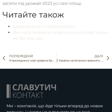
засіяти під урожай-2023 усі свої площі.
Читайте також
Щиро вітаємо з Новим роком!
Митниця виявила незаконний експорт зерна
на 190 млн грн
ПОПЕРЕДНІЙ
ДАЛІ
Оприлюднено нові правила бронювання аграріїв
З України нелегально вивозять зерно
Ми – компанія, що йде тільки вперед до нових
вершин, і ніколи не зупиняється на вже