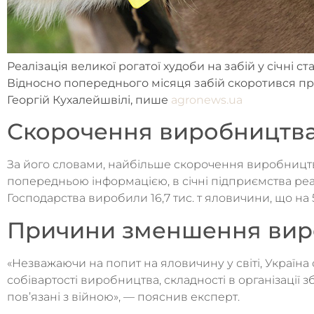
Реалізація великої рогатої худоби на забій у січні с
Відносно попереднього місяця забій скоротився при
Георгій Кухалейшвілі, пише
agronews.ua
Скорочення виробництва
За його словами, найбільше скорочення виробництв
попередньою інформацією, в січні підприємства реалізу
Господарства виробили 16,7 тис. т яловичини, що на 
Причини зменшення вир
«Незважаючи на попит на яловичину у світі, Україна
собівартості виробництва, складності в організації з
пов’язані з війною», — пояснив експерт.