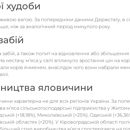
ї худоби
 живою вагою. За попередніми даними Держстату, в сі
ьше, ніж за аналогічний період минулого року.
забій
 забій, а також попит на відновлення або збільшення 
 нестачу м’яса у світі вплинуло зростання цін на кор
али корів ячменем, внаслідок чого вони набрали мен
ілі.
бництва яловичини
ини характерна не для всіх регіонів України. За поп
 м’яса сільськогосподарські підприємства у Житомирс
дській (+18,18%), Миколаївській (+25%), Одеській (+36,36
гівській областях (+20%). У Кіровоградській області г
йбільший спад виробництва м’яса спостерігався на пі