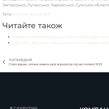
Запорізької, Луганської, Харківської, Сумської област
Теги:
експорт живої ВРХ
Читайте також
Названі найзатребуваніші сорти яблук для екс
У ДПЗКУ фіксують порушення в усіх сферах діял
ПОПЕРЕДНІЙ
Стало відомо, скільки земель засіє агросектор під час посівної 2023