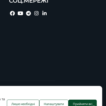
СОЦ.МЕРЕЖІ
 та
Лише необхідні
Налаштувати
Прийняти всі