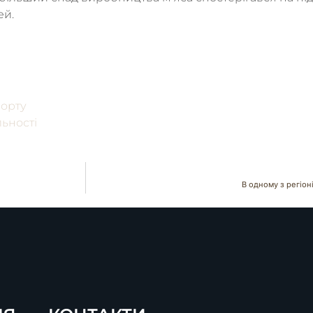
ей.
порту
ьності
В одному з регіон