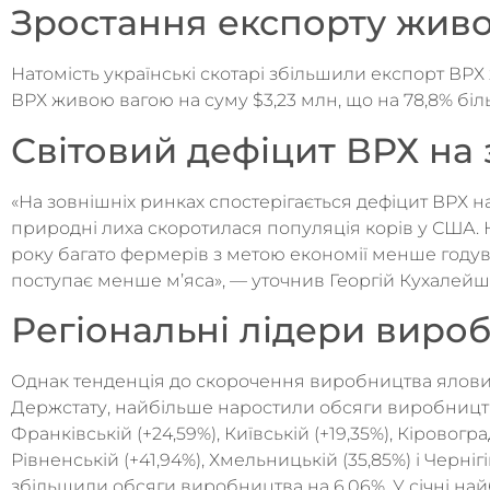
Зростання експорту живо
Натомість українські скотарі збільшили експорт ВРХ
ВРХ живою вагою на суму $3,23 млн, що на 78,8% біл
Світовий дефіцит ВРХ на 
«На зовнішніх ринках спостерігається дефіцит ВРХ на
природні лиха скоротилася популяція корів у США. На
року багато фермерів з метою економії менше годув
поступає менше м’яса», — уточнив Георгій Кухалейшв
Регіональні лідери виро
Однак тенденція до скорочення виробництва ялович
Держстату, найбільше наростили обсяги виробництва
Франківській (+24,59%), Київській (+19,35%), Кіровогра
Рівненській (+41,94%), Хмельницькій (35,85%) і Черні
збільшили обсяги виробництва на 6,06%. У січні на