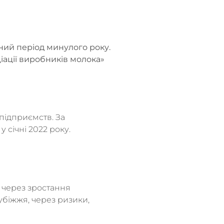
ічний період минулого року.
іації виробників молока»
підприємств. За
у січні 2022 року.
в через зростання
рубіжжя, через ризики,