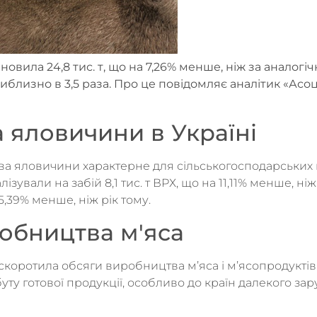
тановила 24,8 тис. т, що на 7,26% менше, ніж за аналог
близно в 3,5 раза. Про це повідомляє аналітик «Асоц
 яловичини в Україні
а яловичини характерне для сільськогосподарських 
вали на забій 8,1 тис. т ВРХ, що на 11,11% менше, ніж 
5,39% менше, ніж рік тому.
обництва м'яса
 скоротила обсяги виробництва м’яса і м’ясопродукті
буту готової продукції, особливо до країн далекого за