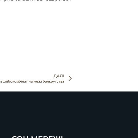
ДАЛІ
ів хлібокомбінат на межі банкрутства