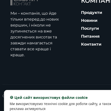
КОМПАН
Продукти
Ми – компанія, що йде
тільки вперед до нових
Новини
вершин, і ніколи не
Послуги
зупиняється на вже
Питання
досягнених висотах та
завжди намагається
Контакти
ставати все краще і
краще.
Copyright © 2025 slavutich-contact.com
🍪 Цей сайт використовує файли cookie
Ми використовуємо технічні cookie для роботи сайту, а тако
реклама активуються