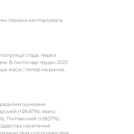
чні Україна експортувала
популяції стада. Через
ми. В листопаді-грудні 2022
ше маси, і тепер на ринок
ередніми оцінками
ькій (+26,67%), Івано-
%), Полтавській (+28,57%),
осподарства населення
дприємствах і господарствах