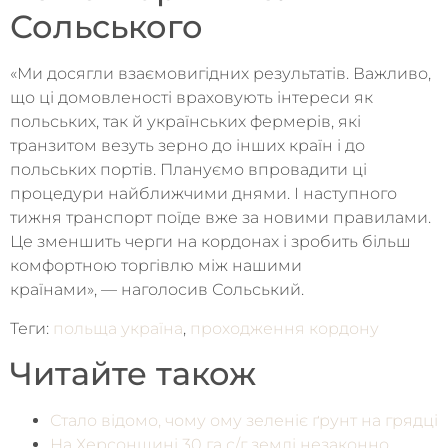
Сольського
«Ми досягли взаємовигідних результатів. Важливо,
що ці домовленості враховують інтереси як
польських, так й українських фермерів, які
транзитом везуть зерно до інших країн і до
польських портів. Плануємо впровадити ці
процедури найближчими днями. І наступного
тижня транспорт поїде вже за новими правилами.
Це зменшить черги на кордонах і зробить більш
комфортною торгівлю між нашими
країнами», — наголосив Сольський.
Теги:
польща україна
,
проходження кордону
Читайте також
Стало відомо, чому ому зеленіє ґрунт на грядці
На Херсонщині 30 га с/г землі незаконно