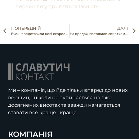
перейшли у приватну власність
ПОПЕРЕДНІЙ
ДАЛІ
Вчені представили нові скоростиглі сорти бабовнику
На продаж виставили спирткомбінат на Вінниччині
Ми – компанія, що йде тільки вперед до нових
вершин, і ніколи не зупиняється на вже
досягнених висотах та завжди намагається
ставати все краще і краще.
КОМПАНІЯ