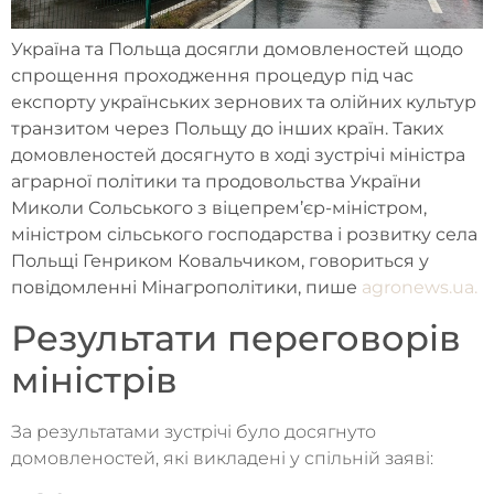
Україна та Польща досягли домовленостей щодо
спрощення проходження процедур під час
експорту українських зернових та олійних культур
транзитом через Польщу до інших країн. Таких
домовленостей досягнуто в ході зустрічі міністра
аграрної політики та продовольства України
Миколи Сольського з віцепрем’єр-міністром,
міністром сільського господарства і розвитку села
Польщі Генриком Ковальчиком, говориться у
повідомленні Мінагрополітики, пише
agronews.ua.
Результати переговорів
міністрів
За результатами зустрічі було досягнуто
домовленостей, які викладені у спільній заяві: