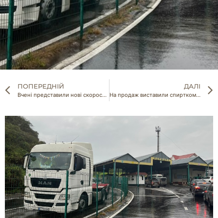
ПОПЕРЕДНІЙ
ДАЛІ
Вчені представили нові скоростиглі сорти бабовнику
На продаж виставили спирткомбінат на Вінниччині