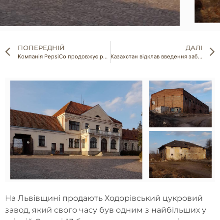
ПОПЕРЕДНІЙ
ДАЛІ
Компанія PepsiCo продовжує роботу на росії та використовує при цьому українські бренди
Казахстан відклав введення заборони на імпорт російського зерна автотранспортом
На Львівщині продають Ходорівський цукровий
завод, який свого часу був одним з найбільших у