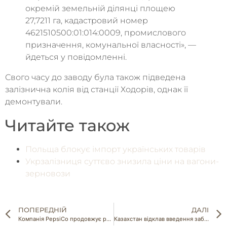
окремій земельній ділянці площею
27,7211 га, кадастровий номер
4621510500:01:014:0009, промислового
призначення, комунальної власності», —
йдеться у повідомленні.
Свого часу до заводу була також підведена
залізнична колія від станції Ходорів, однак її
демонтували.
Читайте також
Польща блокує імпорт українських товарів
Укрзалізниця суттєво знизила ціни на вагони-
зерновози
ПОПЕРЕДНІЙ
ДАЛІ
Компанія PepsiCo продовжує роботу на росії та використовує при цьому українські бренди
Казахстан відклав введення заборони на імпорт російського зерна автотранспортом