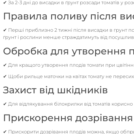
✔ За 2-3 дні до висадки в ґрунт розсади томатів у ро
Правила поливу після ви
✔ Перші приблизно 2 тижні після висадки в грунт 
ґрунт і рослини менше страждатимуть від посушливи
Обробка для утворення 
✔ Для кращого утворення плодів томати при цвітінні
✔ Щоби рильце маточки на квітах томату не пересих
Захист від шкідників
✔ Для відлякування білокрилки від томатів корисно
Прискорення дозрівання 
✔ Прискорити дозрівання плодів можна, якщо обпри