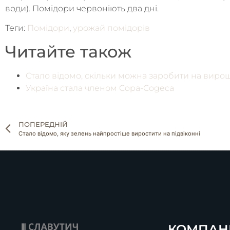
води). Помідори червоніють два дні.
Теги:
Помідори
,
урожай помідорів
Читайте також
Стало відомо, скільки можна заробити на вирощ
Україна стала членом Copa-Cogeca
ПОПЕРЕДНІЙ
Стало відомо, яку зелень найпростіше виростити на підвіконні
КОМПАН