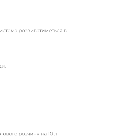
система розвиватиметься в
ди.
тового розчину на 10 л