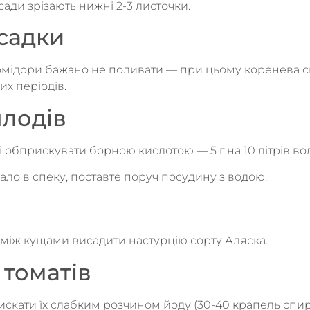
зсади зрізають нижні 2-3 листочки.
садки
помідори бажано не поливати — при цьому коренева 
х періодів.
плодів
 обприскувати борною кислотою — 5 г на 10 літрів во
ало в спеку, поставте поруч посудину з водою.
 між кущами висадити настурцію сорту Аляска.
томатів
скати їх слабким розчином йоду (30-40 крапель спир