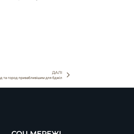
ДАЛІ
сад та город привабливішим для бджіл
СОЦ.МЕРЕЖІ