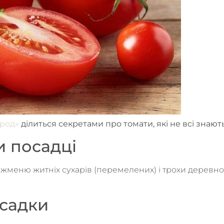
ород»
ділиться секретами про томати, які не всі знаю
и посадці
меню житніх сухарів (перемелених) і трохи деревної 
исадки