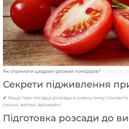
Як отримати щедрий урожай помідорів?
«Дача та г
Секрети підживлення пр
✔ Якщо при посадці розсади в кожну ямку покласти ж
сильні, великі, врожайні.
Підготовка розсади до в