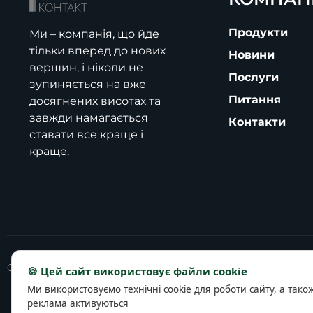
Продукти
Ми – компанія, що йде
тільки вперед до нових
Новини
вершин, і ніколи не
Послуги
зупиняється на вже
Питання
досягнених висотах та
завжди намагається
Контакти
ставати все краще і
краще.
Copyright © 2025 slavutich-contact.com
🍪 Цей сайт використовує файли cookie
Ми використовуємо технічні cookie для роботи сайту, а тако
реклама активуються