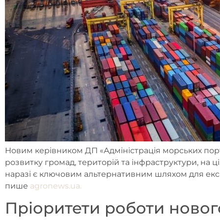
Новим керівником ДП «Адміністрація морських порт
розвитку громад, територій та інфраструктури, на ц
наразі є ключовим альтернативним шляхом для експо
пише
agronews.ua.
Пріоритети роботи новог