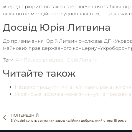
«Серед пріоритетів також забезпечення стабільної р
вільного комерційного судноплавства», — зазначаєть
Досвід Юрія Литвина
До призначення Юрій Литвин очолював ДП «Укрводш
майнових прав державного концерну «Укроборонп
Теги:
АМПУ
,
керівництво
,
Юрій Литвин
Читайте також
Названо продукти, які викликають рак виключн
Українська молочка може зникнути з прилавків
ПОПЕРЕДНІЙ
В Україні хочуть запустити завод калійних добрив, який стояв 18 років