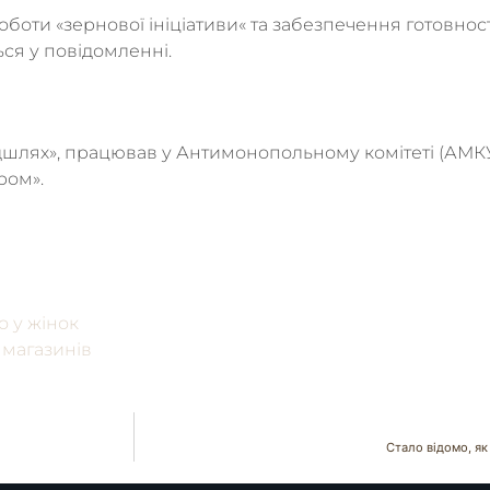
оботи «зернової ініціативи« та забезпечення готовнос
ся у повідомленні.
лях», працював у Антимонопольному комітеті (АМКУ)
ром».
о у жінок
 магазинів
Стало відомо, як