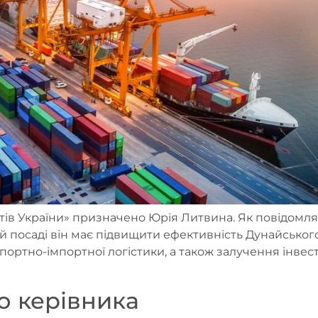
ів України» призначено Юрія Литвина. Як повідомля
ій посаді він має підвищити ефективність Дунайськог
ртно-імпортної логістики, а також залучення інвести
о керівника