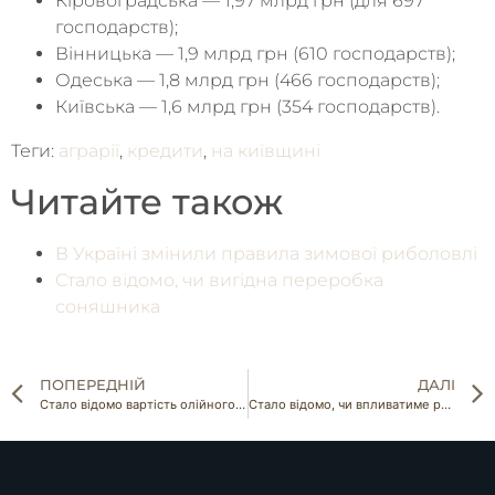
Кіровоградська — 1,97 млрд грн (для 697
господарств);
Вінницька — 1,9 млрд грн (610 господарств);
Одеська — 1,8 млрд грн (466 господарств);
Київська — 1,6 млрд грн (354 господарств).
Теги:
аграрії
,
кредити
,
на київщині
Читайте також
В Україні змінили правила зимової риболовлі
Стало відомо, чи вигідна переробка
соняшника
ПОПЕРЕДНІЙ
ДАЛІ
Стало відомо вартість олійного трубопроводу до Польщі
Стало відомо, чи впливатиме росія на зернову угоду надалі