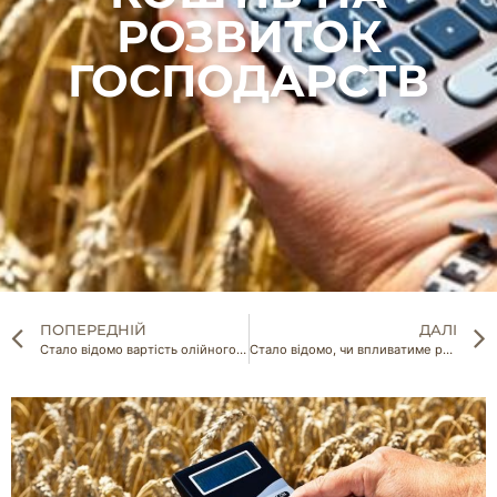
РОЗВИТОК
ГОСПОДАРСТВ
ПОПЕРЕДНІЙ
ДАЛІ
Стало відомо вартість олійного трубопроводу до Польщі
Стало відомо, чи впливатиме росія на зернову угоду надалі