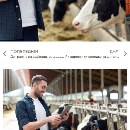
ПОПЕРЕДНІЙ
ДАЛІ
До грантів на садівництво додано шипшину та мигдаль
Як виростити солодку та щільну редиску