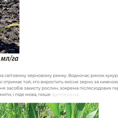
на світовому зерновому ринку. Водночас ринок кукур
і отримає той, хто виростить якісне зерно за нижчою с
ня засобів захисту рослин, зокрема післясходових гер
мити, і піде мова, пише
agronews.ua.