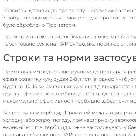
Розвиток чутливих до препарату шкідливих рослин п
3 добу – це відмирання точок росту, хлороз і некроз. З
було оброблено Прометеєм.
Прометей потрібно застосовувати з поверхнево акти
Гарантовано сумісна ПАР Сяйво, яка посилює вплив
Строки та норми застосу
Приготованим згідно з інструкцією до препарату р
єфаза розвитку кукурудзи 2-8 листків, однорічні бур’ян
бур’яни 10-15 см заввишки. Суміш слід використати ві
ґрунту. Ефективність гербіциду не знижується навіт
максимальної ефективності необхідно забезпечити 
Застосовувати гербіцид Прометей можна один раз з
холодну, або жарку погоду, при надмірному зволожен
економії коштів, гербіцид можна застосовувати у б
препаратів (включно з ПАР) провівши попередній те