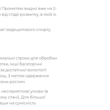
ї Прометею видно вже на 2-
ід стадії розвитку, в якій їх
ат ізодецилового спирту.
имальні строки для обробки
етки, інші багаторічні
за достатньої вологості
 дощ. З метою одержання
тини рослин.
 несприятливі умови (в
му стані). Для більшої
вши на сумісність