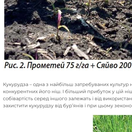
Кукурудза – одна з найбільш затребуваних культур 
конкурентних його ніш. І більший прибуток у цій ніш
собівартість серед іншого залежать і від використан
захистити кукурудзу від бур’янів і при цьому зеконо