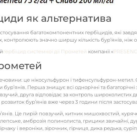
циди як альтернатива
тосування багатокомпонентних гербіцидів, які завдя
, контролюють значно ширшу кількість бур’янів, ніж 
ий
гербіцид системної дії Прометей
компанії «
PRESEN
Прометей
речовини: це нікосульфурон і тифенсульфурон-метил.
 бур’янів. Перша знищує всі однорічні та багаторічні 
взучий, друга відповідає за контроль широколистих д
розвиток бур’янів вже через 3 години після застосув
янів. Це пирій повзучий, китник мишохвостий, куря
о алепське, амброзія полинолиста, грицики звичайні,
ірчаку і вероніки, зірочник, гірчиця, дика редька, сурі