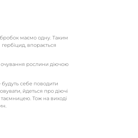
 обробок маємо одну. Таким
н гербіцид, впорається
змочування рослини діючою
е будуть себе поводити
овувати, йдеться про діючі
 таємницею. Тож на виході
ин.