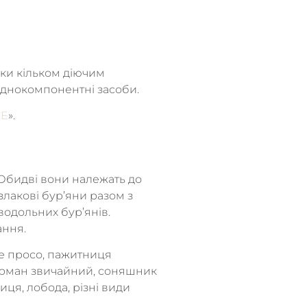
ки кільком діючим
однокомпонентні засоби.
CE
».
 Обидві вони належать до
злакові бур’яни разом з
водольних бур’янів.
ання.
че просо, пажитниця
 дурман звичайний, соняшник
пиця, лобода, різні види