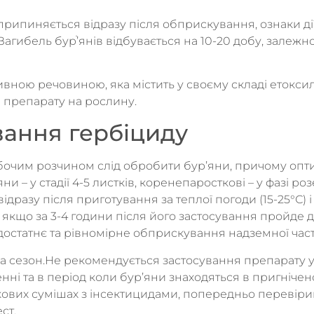
рипиняється відразу після обприскування, ознаки ді
агибель бурֹ’янів відбувається на 10-20 добу, залежно в
вною речовиною, яка містить у своєму складі етоксил
 препарату на рослину.
вання гербіциду
обочим розчином слід обробити бур’яни, причому опт
и – у стадії 4-5 листків, коренепаросткові – у фазі роз
дразу після приготування за теплої погоди (15-25°С) і 
ь якщо за 3-4 години після його застосування пройде
достатнє та рівномірне обприскування надземної час
а сезон.Не рекомендується застосування препарату у
ні та в період коли бур’яни знаходяться в пригнічено
акових сумішах з інсектицидами, попередньо перевіри
ст.