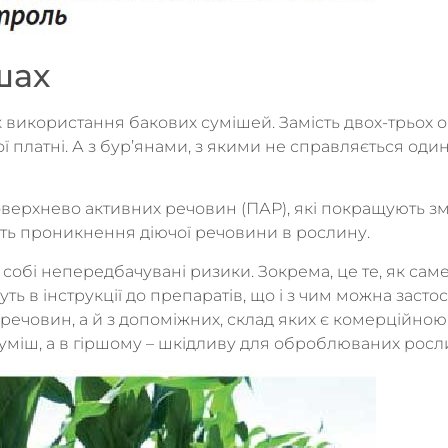
шах
ок використання бакових сумішей. Замість двох-трьох
 платні. А з бур’янами, з якими не справляється оди
оверхнево активних речовин (ПАР), які покращують 
ть проникнення діючої речовини в рослину.
обі непередбачувані ризики. Зокрема, це те, як сам
 в інструкції до препаратів, що і з чим можна застос
речовин, а й з допоміжних, склад яких є комерційною
міш, а в гіршому – шкідливу для оброблюваних росл