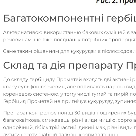
Багатокомпонентні гербі
Альтернативою використанню бакових сумішей є зас
речовинам, що вже поєднані у потрібних пропорціях
Саме таким рішенням для кукурудзи є післясходов
Склад та дія препарату 
До складу гербіциду Прометей входять дві активні 
класу сульфонілсечовин, але впливають на різні види
кореневою системою, у тому числі гумай та пирій по
Гербіцид Прометей не пригнічує кукурудзу, зупиняє 
Препарат контролює понад 30 видів поширених бур’
багатоквіткова, смикавець, різні види мишію, сорг
однорічний, гібіск трійчастий, дикий мак, різні види г
лутиги і осоту, жабрій, талбан, кропива та інші.