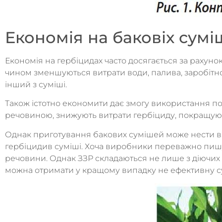
Економія на баковіх сумі
Економія на гербіцидах часто досягається за рахун
чином зменшуються витрати води, палива, заробітної
інший з суміші.
Також істотно економити дає змогу використання п
речовиною, знижують витрати гербіциду, покращую
Однак приготування бакових сумішей може нести в с
гербіцидив суміші. Хоча виробники переважно пишуть
речовини. Однак ЗЗР складаються не лише з діючих 
можна отримати у кращому випадку не ефективну су