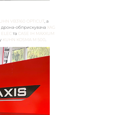
UHN VB3160 OPTICUT
, а
т дрона-обприскувача
XAG
 ELEC
та
CASE IH MAXXUM
ву
KUHN KOSMA М 500
.