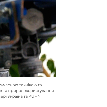
сучасною технікою та
ів та природокористування
ері Україна та KUHN