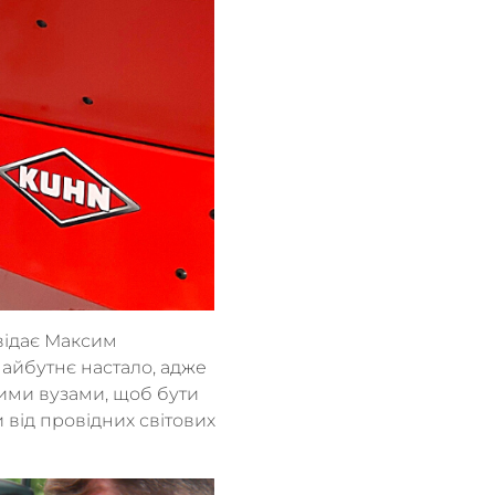
відає Максим
майбутнє настало, адже
вими вузами, щоб бути
 від провідних світових