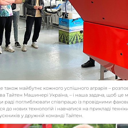
е також майбутнє кожного успішного аграрія – розпо
а Тайтен Машинері Україна, – і наша задача, щоб це 
жди раді поглиблювати співпрацю із провідними фахо
 до нових технологій і навчатися на прикладі техніки
пускників у дружній команді Тайтен.