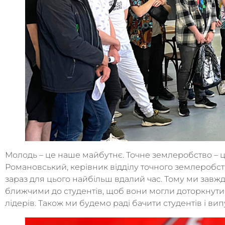
Молодь – це наше майбутнє. Точне землеробство – ц
Романовський, керівник відділу точного землеробств
зараз для цього найбільш вдалий час. Тому ми зав
ближчими до студентів, щоб вони могли доторкнутися
лідерів. Також ми будемо раді бачити студентів і ви