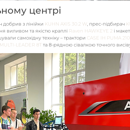
ьному центрі
ч добрив з лінійки
KUHN AXIS 30.2 W
, прес-підбирач
K
ння виливом та якістю краплі
Raven HAWKEYE 2
і маке
ували самохідну техніку – трактори
CASE IH PUMA 210
MULTI-LEADER 8T
та 8-рядною сівалкою точного висі