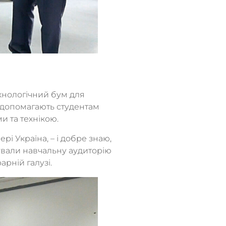
ехнологічний бум для
– допомагають студентам
и та технікою.
і Україна, – і добре знаю,
ували навчальну аудиторію
арній галузі.