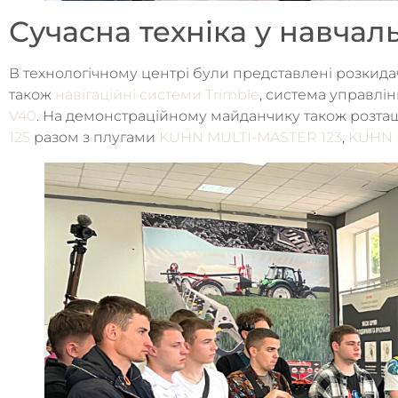
Сучасна техніка у навчал
В технологічному центрі були представлені розкида
також
навігаційні системи Trimble
, система управлі
V40
. На демонстраційному майданчику також розташ
125
разом з плугами
KUHN MULTI-MASTER 123
,
KUHN 