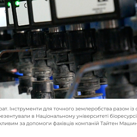
трат. Інструменти для точного землеробства разом із 
езентували в Національному університеті біоресурс
можливим за допомоги фахівців компаній Тайтен Машин