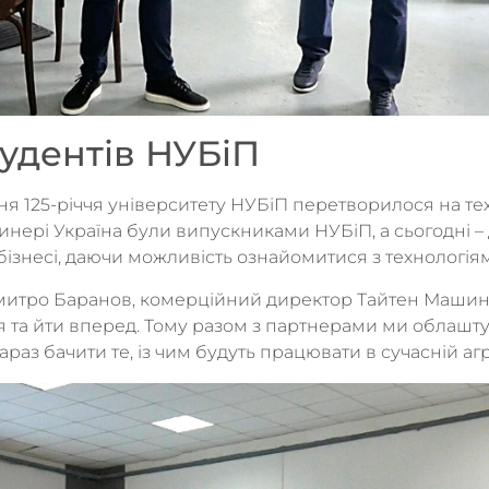
тудентів НУБіП
ння 125-річчя університету НУБіП перетворилося на т
ашинері Україна були випускниками НУБіП, а сьогодні 
бізнесі, даючи можливість ознайомитися з технологіям
Дмитро Баранов, комерційний директор Тайтен Машинер
я та йти вперед. Тому разом з партнерами ми облашт
аз бачити те, із чим будуть працювати в сучасній агр