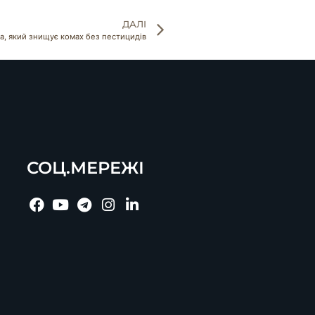
ДАЛІ
а, який знищує комах без пестицидів
СОЦ.МЕРЕЖІ