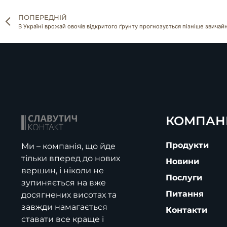
ПОПЕРЕДНІЙ
В Україні врожай овочів відкритого ґрунту прогнозується пізніше звичай
КОМПАН
Продукти
Ми – компанія, що йде
тільки вперед до нових
Новини
вершин, і ніколи не
Послуги
зупиняється на вже
Питання
досягнених висотах та
завжди намагається
Контакти
ставати все краще і