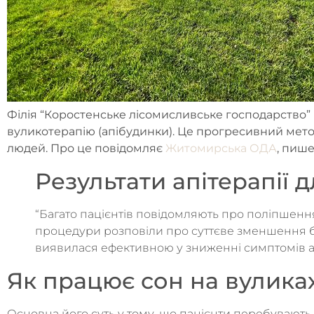
Філія “Коростенське лісомисливське господарство” 
вуликотерапію (апібудинки). Це прогресивний метод
людей. Про це повідомляє
Житомирська ОДА
, пиш
Результати апітерапії д
“Багато пацієнтів повідомляють про поліпшення
процедури розповіли про суттєве зменшення бо
виявилася ефективною у зниженні симптомів але
Як працює сон на вулика
Основна його суть у тому, що пацієнти перебувають