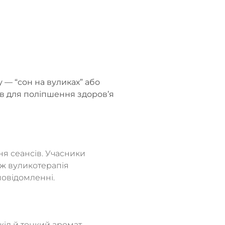
 — “сон на вуликах” або
ів для поліпшення здоров’я
ня сеансів. Учасники
ож вуликотерапія
повідомленні.
жіл й тонкий аромат