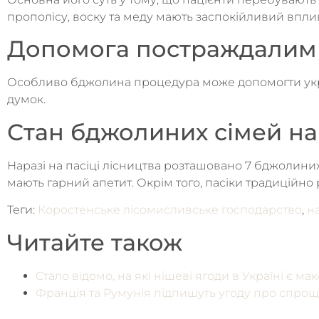
прополісу, воску та меду мають заспокійливий впл
Допомога постраждалим 
Особливо бджолина процедура може допомогти украї
думок.
Стан бджолиних сімей на 
Наразі на пасіці лісництва розташовано 7 бджолиних
мають гарний апетит. Окрім того, пасіки традиційно 
Теги:
Коростенське лісомисливське господарство
,
н
Читайте також
Стало відомо, на які нішеві ягоди в Україні є 
Франція та Румунія підпишуть угоду про спрощ