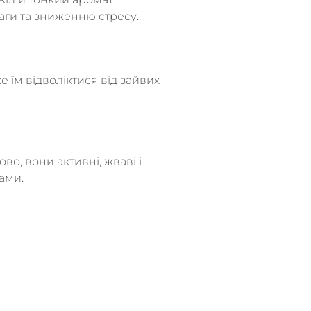
аги та зниженню стресу.
їм відволіктися від зайвих
о, вони активні, жваві і
ами.