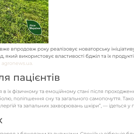
вже впродовж року реалізовує новаторську ініціативу
, який використовує властивості бджіл та їх продукт
е
agronews.ua.
ля пацієнтів
 в їх фізичному та емоційному стані після проходжен
лю, поліпшення сну та загального самопочуття. Так
ргій та запальних захворювань шкіри”, — ідеться у 
х
 поряд з бджолами та вуликами. Спокійна вібрація бд