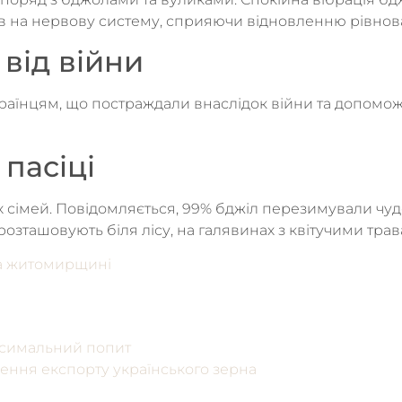
ив на нервову систему, сприяючи відновленню рівнов
від війни
нцям, що постраждали внаслідок війни та допоможе 
пасіці
 сімей. Повідомляється, 99% бджіл перезимували чудов
розташовують біля лісу, на галявинах з квітучими трав
а житомирщині
максимальний попит
ення експорту українського зерна