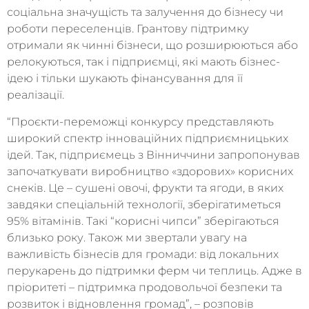
соціальна значущість та залучення до бізнесу чи
роботи переселенців. Грантову підтримку
отримали як чинні бізнеси, що розширюються або
релокуються, так і підприємці, які мають бізнес-
ідею і тільки шукають фінансування для її
реалізації.
“Проєкти-переможці конкурсу представляють
широкий спектр інноваційних підприємницьких
ідей. Так, підприємець з Вінниччини запропонував
започаткувати виробництво «здорових» корисних
снеків. Це – сушені овочі, фрукти та ягоди, в яких
завдяки спеціальній технології, зберігатиметься
95% вітамінів. Такі “корисні чипси” зберігаються
близько року. Також ми звертали увагу на
важливість бізнесів для громади: від локальних
перукарень до підтримки ферм чи теплиць. Адже в
пріоритеті – підтримка продовольчої безпеки та
розвиток і відновлення громад”, – розповів