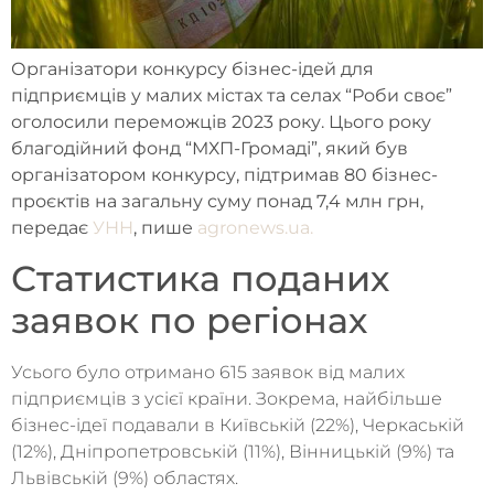
Організатори конкурсу бізнес-ідей для
підприємців у малих містах та селах “Роби своє”
оголосили переможців 2023 року. Цього року
благодійний фонд “МХП-Громаді”, який був
організатором конкурсу, підтримав 80 бізнес-
проєктів на загальну суму понад 7,4 млн грн,
передає
УНН
, пише
agronews.ua.
Статистика поданих
заявок по регіонах
Усього було отримано 615 заявок від малих
підприємців з усієї країни. Зокрема, найбільше
бізнес-ідеї подавали в Київській (22%), Черкаській
(12%), Дніпропетровській (11%), Вінницькій (9%) та
Львівській (9%) областях.