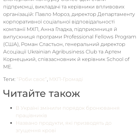
підприємці, викладачі та керівники впливових
організацій: Павло Мороз, директор Департаменту
корпоративної соціальної відповідальності
компанії МХП, Анна Гладка, підприємниця й
випускниця програми Professional Fellows Program
(США), Роман Сластьон, генеральний директор
Асоціації Ukrainian Agribusiness Club та Артем
Корнецький, співзасновник й керівник School of
ME.
Теги:
“Роби своє”
,
МХП-Громаді
Читайте також
В Україні змінили порядок бронювання
працівників
Названо продукти, які призводять до
згущення крові