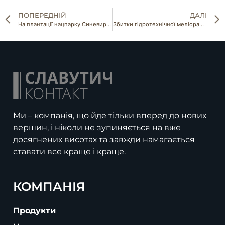
ПОПЕРЕДНІЙ
ДАЛІ
На плантації нацпарку Синевир вирощують екочаї
Збитки гідротехнічної меліорації вже сягнули понад 150 млрд грн
Ми – компанія, що йде тільки вперед до нових
вершин, і ніколи не зупиняється на вже
досягнених висотах та завжди намагається
ставати все краще і краще.
КОМПАНІЯ
Продукти