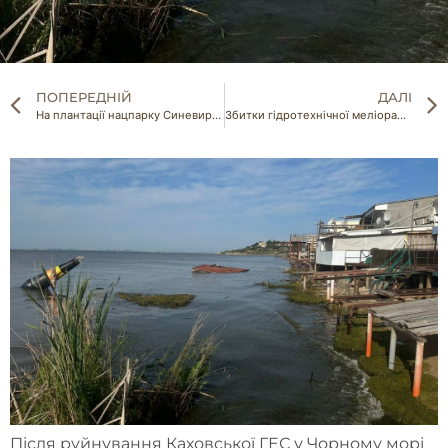
ПОПЕРЕДНІЙ
ДАЛІ
На плантації нацпарку Синевир вирощують екочаї
Збитки гідротехнічної меліорації вже сягнули понад 150 млрд грн
Після руйнування Каховської ГЕС у Чорному морі