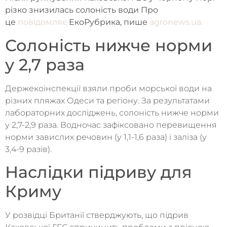
різко знизилась солоність води Про
це
повідомляє
ЕкоРубрика, пише
agronews.ua.
Солоність нижче норми
у 2,7 раза
Держекоінспекції взяли проби морської води на
різних пляжах Одеси та регіону. За результатами
лабораторних досліджень, солоність нижче норми
у 2,7-2,9 раза. Водночас зафіксовано перевищення
норми завислих речовин (у 1,1-1,6 раза) і заліза (у
3,4-9 разів).
Наслідки підриву для
Криму
У розвідці Британії стверджують, що підрив