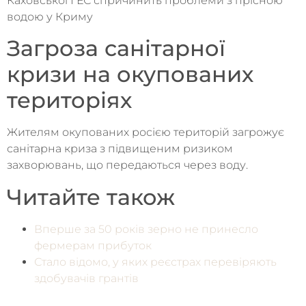
Каховської ГЕС спричинить проблеми з прісною
водою у Криму
Загроза санітарної
кризи на окупованих
територіях
Жителям окупованих росією територій загрожує
санітарна криза з підвищеним ризиком
захворювань, що передаються через воду.
Читайте також
Вперше за 50 років зерно не принесло
фермерам прибуток
Стало відомо, у яких реєстрах перевіряють
здобувачів грантів