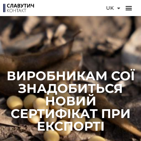
DE
UK
FR
ВИРОБНИКАМ СОЇ
ЗНАДОБИТЬСЯ
НОВИЙ
СЕРТИФІКАТ ПРИ
ЕКСПОРТІ