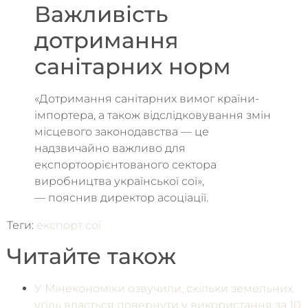
Важливість
дотримання
санітарних норм
«Дотримання санітарних вимог країни-
імпортера, а також відслідковування змін
місцевого законодавства — це
надзвичайно важливо для
експортоорієнтованого сектора
виробництва української сої»,
— пояснив директор асоціації.
Теги:
експорт сої
Читайте також
У Мінекономіки озвучили, скільки земельних
угідь вдасться повернути у використання за 10