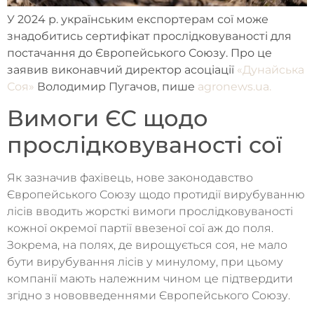
У 2024 р. українським експортерам сої може
знадобитись сертифікат прослідковуваності для
постачання до Європейського Союзу. Про це
заявив виконавчий директор асоціації
«Дунайська
Соя»
Володимир Пугачов, пише
agronews.ua.
Вимоги ЄС щодо
прослідковуваності сої
Як зазначив фахівець, нове законодавство
Європейського Союзу щодо протидії вирубуванню
лісів вводить жорсткі вимоги прослідковуваності
кожної окремої партії ввезеної сої аж до поля.
Зокрема, на полях, де вирощується соя, не мало
бути вирубування лісів у минулому, при цьому
компанії мають належним чином це підтвердити
згідно з нововведеннями Європейського Союзу.