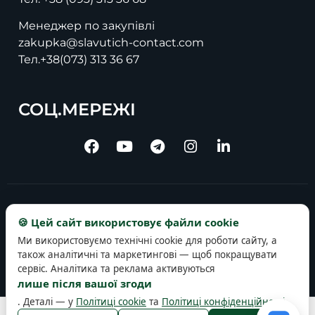
Менеджер по закупівлі
zakupka@slavutich-contact.com
Тел.
+38(073) 313 36 67
СОЦ.МЕРЕЖІ
Copyright © 2025 slavutich-contact.com
🍪 Цей сайт використовує файли cookie
Ми використовуємо технічні cookie для роботи сайту, а
також аналітичні та маркетингові — щоб покращувати
сервіс. Аналітика та реклама активуються
лише після вашої згоди
. Деталі — у
Політиці cookie
та
Політиці конфіденційності
.