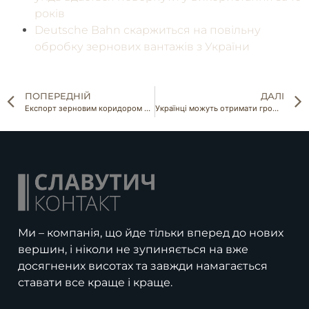
років
Deutsche Bahn скаржиться на повільну
обробку зернових вантажів з України
ПОПЕРЕДНІЙ
ДАЛІ
Експорт зерновим коридором залишається критично низьким
Українці можуть отримати грошову допомогу 6600 грн: деталі
Ми – компанія, що йде тільки вперед до нових
вершин, і ніколи не зупиняється на вже
досягнених висотах та завжди намагається
ставати все краще і краще.