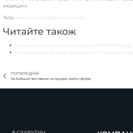
медицині.
Теги:
завод із переробки лаванди
Читайте також
Україна підписала меморандум з ПРООН щодо дід
Стало відомо, чи існує вигідна логістика для аг
ПОПЕРЕДНІЙ
На Київщині виставили на продаж грибну ферму