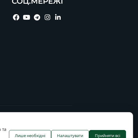
СОЦ.МЕРЕЖІ
 та
Лише необхідні
Налаштувати
Прийняти всі