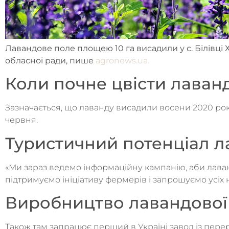
Лавандове поле площею 10 га висадили у с. Білівці 
обласної ради, пише
agronews.ua.
Коли почне цвісти лаван
Зазначається, що лаванду висадили восени 2020 року
червня.
Туристичний потенціал л
«Ми зараз ведемо інформаційну кампанію, аби лава
підтримуємо ініціативу фермерів і запрошуємо усіх
Виробництво лавандової о
Також там запрацює перший в Україні завод із перер