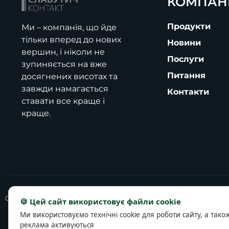
КОМПАН
Продукти
Ми – компанія, що йде
тільки вперед до нових
Новини
вершин, і ніколи не
Послуги
зупиняється на вже
Питання
досягнених висотах та
завжди намагається
Контакти
ставати все краще і
краще.
Copyright © 2025 slavutich-contact.com
🍪 Цей сайт використовує файли cookie
Ми використовуємо технічні cookie для роботи сайту, а тако
реклама активуються