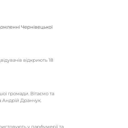
ідомленні Чернівецької
відувачів відкриють 18
ої громади. Вітаємо та
а Андрій Дранчук.
ристовують у парфумерії та