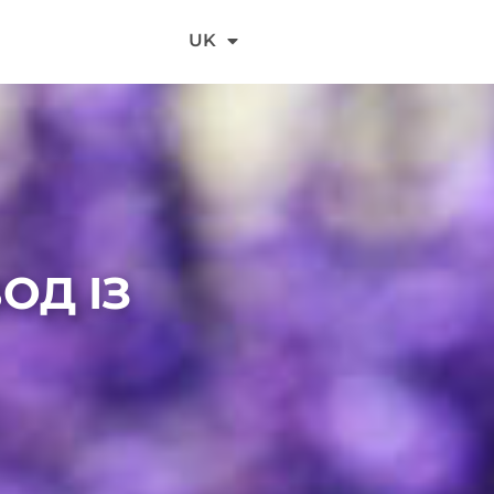
DE
UK
И
FR
ОД ІЗ