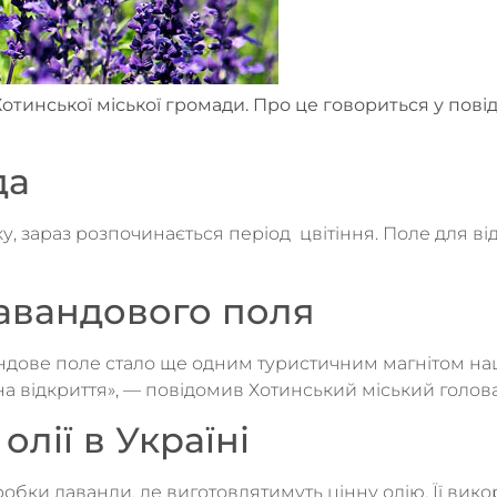
Хотинської міської громади. Про це говориться у пов
да
, зараз розпочинається період цвітіння. Поле для від
авандового поля
ндове поле стало ще одним туристичним магнітом наш
 на відкриття», — повідомив Хотинський міський голов
лії в Україні
обки лаванди, де виготовлятимуть цінну олію. Її вико