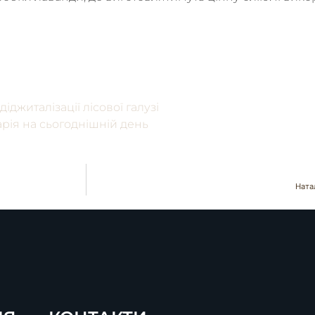
житалізації лісової галузі
рарія на сьогоднішній день
Ната