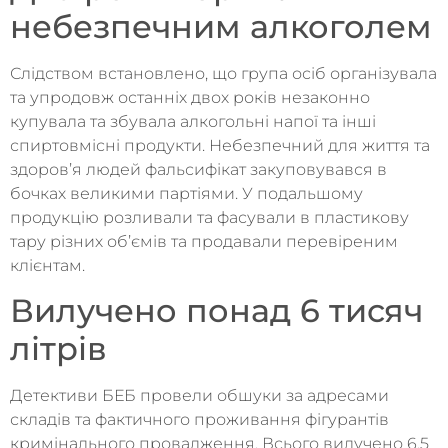
небезпечним алкоголем
Слідством встановлено, що група осіб організувала
та упродовж останніх двох років незаконно
купувала та збувала алкогольні напої та інші
спиртовмісні продукти. Небезпечний для життя та
здоров’я людей фальсифікат закуповувався в
бочках великими партіями. У подальшому
продукцію розливали та фасували в пластикову
тару різних об’ємів та продавали перевіреним
клієнтам.
Вилучено понад 6 тисяч
літрів
Детективи БЕБ провели обшуки за адресами
складів та фактичного проживання фігурантів
кримінального провадження. Всього вилучено 6,5