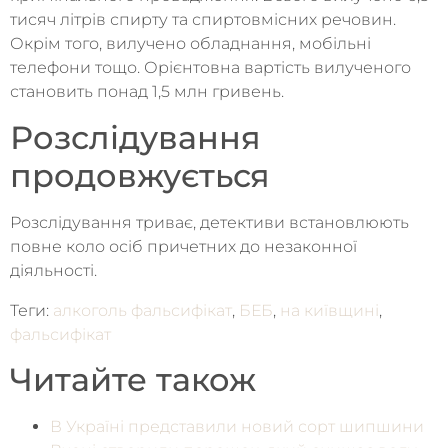
тисяч літрів спирту та спиртовмісних речовин.
Окрім того, вилучено обладнання, мобільні
телефони тощо. Орієнтовна вартість вилученого
становить понад 1,5 млн гривень.
Розслідування
продовжується
Розслідування триває, детективи встановлюють
повне коло осіб причетних до незаконної
діяльності.
Теги:
алкоголь фальсифікат
,
БЕБ
,
на київщині
,
фальсифікат
Читайте також
В Україні представили новий сорт шипшини