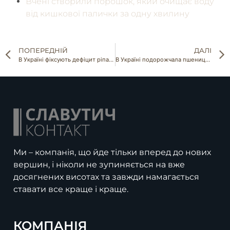
Вчені створили порошок, який очищає воду
від кишкової палички за одну хвилину
ПОПЕРЕДНІЙ
ДАЛІ
В Україні фіксують дефіцит ріпаку
В Україні подорожчала пшениця та соя
Ми – компанія, що йде тільки вперед до нових
вершин, і ніколи не зупиняється на вже
досягнених висотах та завжди намагається
ставати все краще і краще.
КОМПАНІЯ