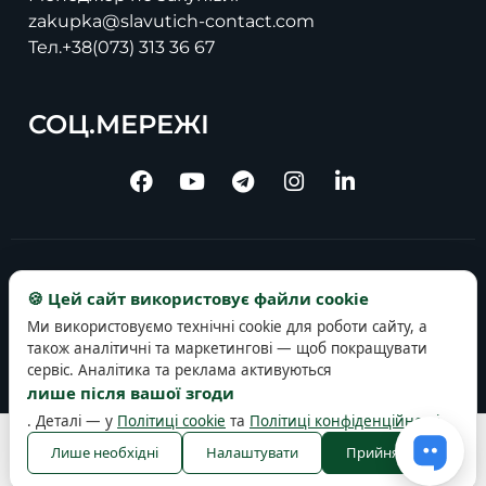
zakupka@slavutich-contact.com
Тел.
+38(073) 313 36 67
СОЦ.МЕРЕЖІ
Copyright © 2025 slavutich-contact.com
🍪 Цей сайт використовує файли cookie
Ми використовуємо технічні cookie для роботи сайту, а
також аналітичні та маркетингові — щоб покращувати
сервіс. Аналітика та реклама активуються
лише після вашої згоди
. Деталі — у
Політиці cookie
та
Політиці конфіденційності
.
Політика конфіденційності
Політика cookie
Правила користування
Лише необхідні
Налаштувати
Прийняти всі
Публічна оферта
Налаштування cookies