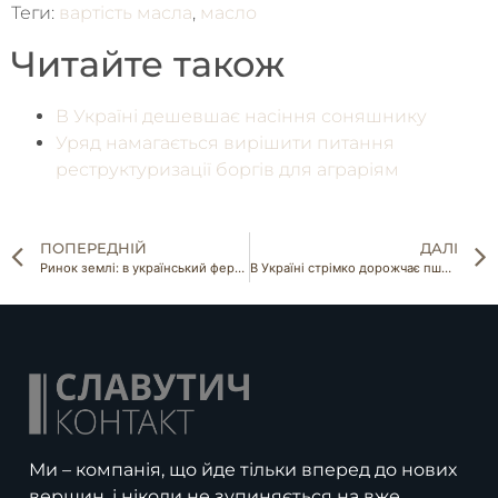
Теги:
вартість масла
,
масло
Читайте також
В Україні дешевшає насіння соняшнику
Уряд намагається вирішити питання
реструктуризації боргів для аграріям
ПОПЕРЕДНІЙ
ДАЛІ
Ринок землі: в український фермерів майже не має шансів придбати землю
В Україні стрімко дорожчає пшениця
Ми – компанія, що йде тільки вперед до нових
вершин, і ніколи не зупиняється на вже