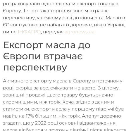
розраховували відновлювати експорт товару в
Європу. Тепер така торгівля зовсім втрачає
перспективу, у всякому разі до кінця літа. Масло в
ЄС коштує вже не набагато дорожче, ніж в Україні,
пише
ІНФАГРО
, передає
agronews.ua.
Експорт масла до
Європи втрачає
перспективу
Активного експорту масла в Європу в поточному
році, скоріш за все, очікувати не варто. В цілому,
зовнішні продажі цього товару будуть значно
скромнішими, ніж торік. Хоча, згідно з даними
статистики, експорт масла у першому півріччі був
навіть на 17% більшим, ніж торік. Але тут доречно
згадати, що у 2022 році основні відвантаження
масла відбулися у другому півріччі, після відкриття