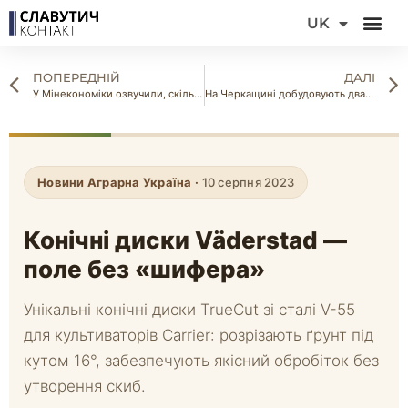
DE
UK
FR
ПОПЕРЕДНІЙ
ДАЛІ
У Мінекономіки озвучили, скільки земельних угідь вдасться повернути у використання за 10 років
На Черкащині добудовують два переробних заводи
Новини Аграрна Україна ·
10 серпня 2023
Конічні диски Väderstad —
поле без «шифера»
Унікальні конічні диски TrueCut зі сталі V-55
для культиваторів Carrier: розрізають ґрунт під
кутом 16°, забезпечують якісний обробіток без
утворення скиб.