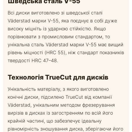
Шведська сталь V-55
Всі диски виготовлено зі шведської сталі
Väderstad марки V-55, яка поєднує в собі дуже
високу міцніть із ударною стійкістю. Якщо
порівнювати з промисловим стандартом, то
унікальна сталь Väderstad марки V-55 має вищий
рівень міцності (HRC 55), ніж стандарт показників
твердості HRC 47–48.
Технологія TrueCut для дисків
Унікальність матеріалу, з якого виготовлено
конічні диски, підсилено TrueCut від компанії
Väderstad, унікальним методом фрезерування
вирізів в дисках із загостренням по всій його
крайній частині, що забезпечує ідеальну
рівномірність зношування диска, зберігаючи його