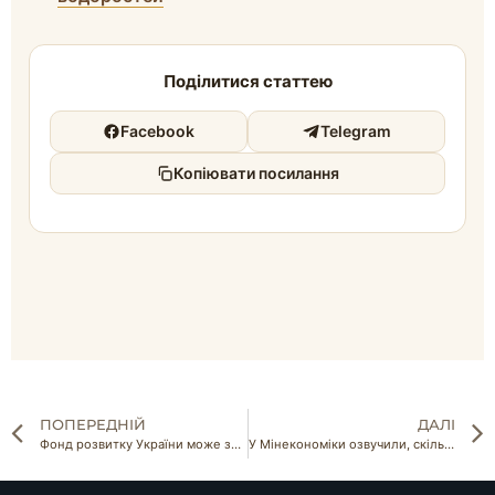
Поділитися статтею
Facebook
Telegram
Копіювати посилання
ПОПЕРЕДНІЙ
ДАЛІ
Фонд розвитку України може залучити до $7 млрд інвестицій у сільське господарство
У Мінекономіки озвучили, скільки земельних угідь вдасться повернути у використання за 10 років