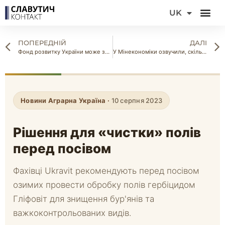
DE
UK
FR
ПОПЕРЕДНІЙ
ДАЛІ
Фонд розвитку України може залучити до $7 млрд інвестицій у сільське господарство
У Мінекономіки озвучили, скільки земельних угідь вдасться повернути у використання за 10 років
Новини Аграрна Україна ·
10 серпня 2023
Рішення для «чистки» полів
перед посівом
Фахівці Ukravit рекомендують перед посівом
озимих провести обробку полів гербіцидом
Гліфовіт для знищення бур'янів та
важкоконтрольованих видів.