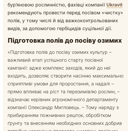
бур’яновою рослинністю, фахівці компанії
Ukravit
рекомендують провести перед посівом «чистку»
полів, у тому числі й від важкоконтрольованих
видів, за допомогою гербіцидів суцільної дії.
Підготовка полів до посіву озимих
«Підготовка полів до посіву озимих культур –
важливий етап успішного старту посівної
кампанії: адже комплекс заходів, який до неї
входить, дозволяє створити насінню максимально
сприятливі умови для проростання, а надалі –
прямо впливає на ріст та перезимівлю рослин, –
відзначає керівник агрономічного департаменту
компанії Олександр Мигловець. – Тому наряду з
прибиранням пожнивних решток, обробітком
ґрунту та внесенням необхідних основних добрив
потрібно неодмінно провести «чистку» посівних