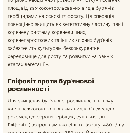
площ від важкоконтрольованих видів бур’янів
гербіцидами на основі гліфосату. Ця операція
повноцінно знищить як вегетативну частину, так і
кореневу систему кореневищних,
коренепаросткових та інших злісних бур’янів і
забезпечить культурам безконкурентне
середовище для росту та розвитку на ранніх
етапах вегетації».
Гліфовіт проти бур’янової
рослинності
Для знищення бур’янової рослинності, в тому
числі важкоконтрольованих видів, Олександр
рекомендує обрати гербіцид суцільної дії
Гліфовіт
(ізопропіламінна сіль гліфосату, 480 г/л у
кислотному еквіваленті, 360 г/л). Його діюча