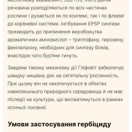
речовина розподіляються по всіх частинах
рослини і рухається як по ксилемі, так і по флоемі
до кореневої системи. Інгібування EPSP синтази
призводить до припинення виробництва
ароматичних амінокислот – триптофану, тирозину,
фенілаланіну, необхідних для синтезу білків,
внаслідок чого бур’яни гинуть.
Завдяки такому механізму дії Гліфовіт забезпечує
швидку нищівну дію на сегетальну рослинність.
При цьому він не накопичується в об’єктах
навколишнього природного середовища й не має
післядії на культури, що висіватимуться в рамках
осінньої посівної.
Умови застосування гербіциду