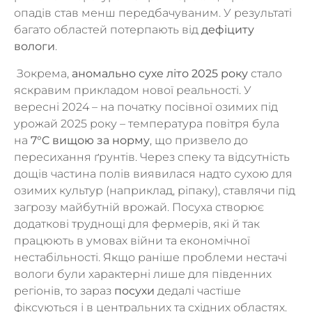
опадів став менш передбачуваним. У результаті
багато областей потерпають від
дефіциту
вологи
.
Зокрема,
аномально сухе літо 2025 року
стало
яскравим прикладом нової реальності. У
вересні 2024 – на початку посівної озимих під
урожай 2025 року – температура повітря була
на
7°C вищою за норму
, що призвело до
пересихання ґрунтів. Через спеку та відсутність
дощів частина полів виявилася надто сухою для
озимих культур (наприклад, ріпаку), ставлячи під
загрозу майбутній врожай. Посуха створює
додаткові труднощі для фермерів, які й так
працюють в умовах війни та економічної
нестабільності. Якщо раніше проблеми нестачі
вологи були характерні лише для південних
регіонів, то зараз
посухи
дедалі частіше
фіксуються і в центральних та східних областях.