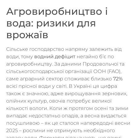
Агровиробництво і
вода: ризики для
врожаїв
Сільське господарство напряму залежить від
води, тому
водний дефіцит
негайно б’є по
агровиробництву. За даними Продовольчої та
сільськогосподарської організації ООН (FAO),
саме аграрний сектор споживає близько
72%
всієї прісної води у світі. В Україні ця цифра
також є значною, адже вирощування зернових,
олійних культур, овочів потребує великої
кількості вологи. Коли ж протягом осені та зими
випадає недостатньо опадів, а весна видається
посушливою – як це сталося напередодні весни
2025 – рослини не отримують необхідного
запасу води. Фермери відзначають, що озимі