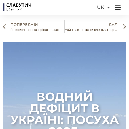
DE
UK
FR
ПОПЕРЕДНІЙ
ДАЛІ
Пшениця зростає, ріпак падає — аналітика ринку зерна на 18–22 липня 2025
Найцікавіше за тиждень: аграрні новини України
ВОДНИЙ
ДЕФІЦИТ В
УКРАЇНІ: ПОСУХА