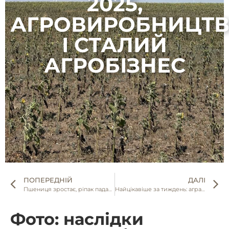
2025,
АГРОВИРОБНИЦТ
І СТАЛИЙ
АГРОБІЗНЕС
ПОПЕРЕДНІЙ
ДАЛІ
Пшениця зростає, ріпак падає — аналітика ринку зерна на 18–22 липня 2025
Найцікавіше за тиждень: аграрні новини України
Фото: наслідки