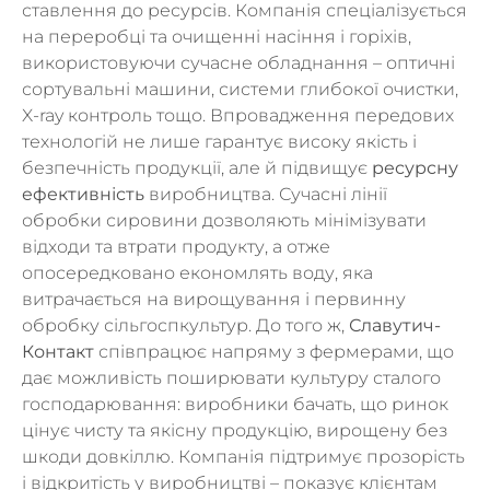
ставлення до ресурсів. Компанія спеціалізується
на переробці та очищенні насіння і горіхів,
використовуючи сучасне обладнання – оптичні
сортувальні машини, системи глибокої очистки,
X-ray контроль тощо. Впровадження передових
технологій не лише гарантує високу якість і
безпечність продукції, але й підвищує
ресурсну
ефективність
виробництва. Сучасні лінії
обробки сировини дозволяють мінімізувати
відходи та втрати продукту, а отже
опосередковано економлять воду, яка
витрачається на вирощування і первинну
обробку сільгоспкультур. До того ж,
Славутич-
Контакт
співпрацює напряму з фермерами, що
дає можливість поширювати культуру сталого
господарювання: виробники бачать, що ринок
цінує чисту та якісну продукцію, вирощену без
шкоди довкіллю. Компанія підтримує прозорість
і відкритість у виробництві – показує клієнтам