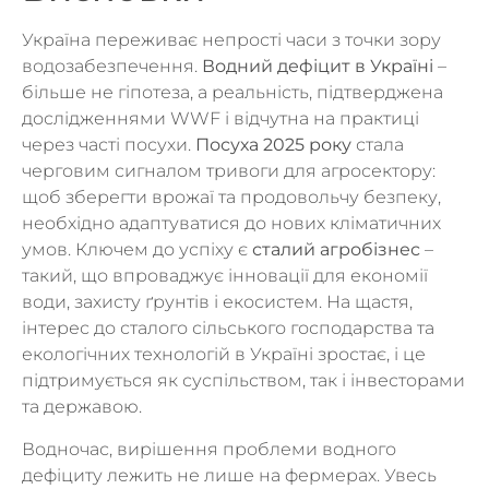
Україна переживає непрості часи з точки зору
водозабезпечення.
Водний дефіцит в Україні
–
більше не гіпотеза, а реальність, підтверджена
дослідженнями WWF і відчутна на практиці
через часті посухи.
Посуха 2025 року
стала
черговим сигналом тривоги для агросектору:
щоб зберегти врожаї та продовольчу безпеку,
необхідно адаптуватися до нових кліматичних
умов. Ключем до успіху є
сталий агробізнес
–
такий, що впроваджує інновації для економії
води, захисту ґрунтів і екосистем. На щастя,
інтерес до сталого сільського господарства та
екологічних технологій в Україні зростає, і це
підтримується як суспільством, так і інвесторами
та державою.
Водночас, вирішення проблеми водного
дефіциту лежить не лише на фермерах. Увесь