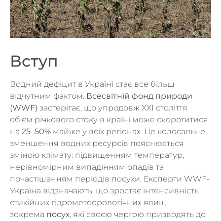
Вступ
Водний дефіцит в Україні стає все більш
відчутним фактом.
Всесвітній фонд природи
(WWF)
застерігає, що упродовж XXI століття
об’єм річкового стоку в країні може скоротитися
на
25–50%
майже у всіх регіонах. Це колосальне
зменшення водних ресурсів пояснюється
зміною клімату: підвищенням температур,
нерівномірним випадінням опадів та
почастішанням періодів посухи. Експерти WWF-
Україна відзначають, що зростає інтенсивність
стихійних гідрометеорологічних явищ,
зокрема
посух
, які своєю чергою призводять до