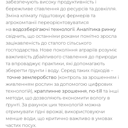
забезпечують високу продуктивність і
бережливе ставлення до ресурсів та довкілля.
Зміна клімату підштовхує фермерів та
агрокомпанії переорієнтовуватися
на
водозберігаючі технології
.
Аналітика ринку
свідчить, що останніми роками помітно зросла
зацікавленість до сталого сільського
господарства. Нове покоління аграріїв розуміє
важливість дбайливого ставлення до природи
та впроваджує практики, які допомагають
зберегти ґрунти і воду. Серед таких підходів –
точне землеробство
(контроль за зрошенням і
живленням рослин за допомогою цифрових
технологій),
краплинне зрошення
,
no-till
та інші
методи, що дозволяють економити вологу в
ґрунті. За рахунок цих технологій можна
отримувати гідні врожаї, використовуючи
менше води, що критично важливо в умовах
частих посух.