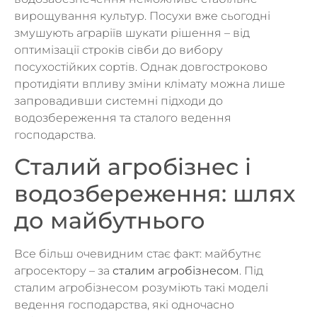
вирощування культур. Посухи вже сьогодні
змушують аграріїв шукати рішення – від
оптимізації строків сівби до вибору
посухостійких сортів. Однак довгостроково
протидіяти впливу зміни клімату можна лише
запровадивши системні підходи до
водозбереження та сталого ведення
господарства.
Сталий агробізнес і
водозбереження: шлях
до майбутнього
Все більш очевидним стає факт: майбутнє
агросектору – за
сталим агробізнесом
. Під
сталим агробізнесом розуміють такі моделі
ведення господарства, які одночасно