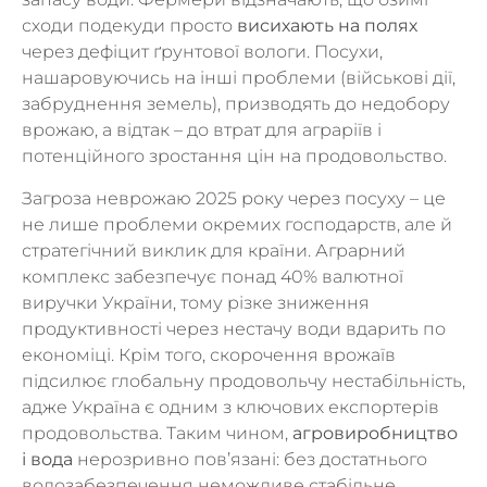
сходи подекуди просто
висихають на полях
через дефіцит ґрунтової вологи. Посухи,
нашаровуючись на інші проблеми (військові дії,
забруднення земель), призводять до недобору
врожаю, а відтак – до втрат для аграріїв і
потенційного зростання цін на продовольство.
Загроза неврожаю 2025 року через посуху – це
не лише проблеми окремих господарств, але й
стратегічний виклик для країни. Аграрний
комплекс забезпечує понад 40% валютної
виручки України, тому різке зниження
продуктивності через нестачу води вдарить по
економіці. Крім того, скорочення врожаїв
підсилює глобальну продовольчу нестабільність,
адже Україна є одним з ключових експортерів
продовольства. Таким чином,
агровиробництво
і вода
нерозривно пов’язані: без достатнього
водозабезпечення неможливе стабільне