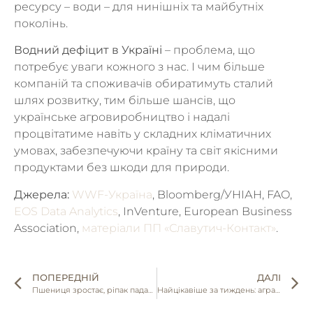
ресурсу – води – для нинішніх та майбутніх
поколінь.
Водний дефіцит в Україні
– проблема, що
потребує уваги кожного з нас. І чим більше
компаній та споживачів обиратимуть сталий
шлях розвитку, тим більше шансів, що
українське агровиробництво і надалі
процвітатиме навіть у складних кліматичних
умовах, забезпечуючи країну та світ якісними
продуктами без шкоди для природи.
Джерела:
WWF-Україна
, Bloomberg/УНІАН, FAO,
EOS Data Analytics
, InVenture, European Business
Association,
матеріали ПП «Славутич-Контакт»
.
ПОПЕРЕДНІЙ
ДАЛІ
Пшениця зростає, ріпак падає — аналітика ринку зерна на 18–22 липня 2025
Найцікавіше за тиждень: аграрні новини України