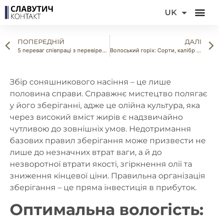
DE
UK
FR
ПОПЕРЕДНІЙ
ДАЛІ
5 переваг співпраці з перевіреними постачальниками горіхів
Волоський горіх: Сорти, калібр та їхнє промислове використання
Збір соняшникового насіння – це лише
половина справи. Справжнє мистецтво полягає
у його зберіганні, адже це олійна культура, яка
через високий вміст жирів є надзвичайно
чутливою до зовнішніх умов. Недотримання
базових правил зберігання може призвести не
лише до незначних втрат ваги, а й до
незворотної втрати якості
, згіркнення олії та
зниження кінцевої ціни. Правильна організація
зберігання – це пряма інвестиція в прибуток.
Оптимальна вологість: