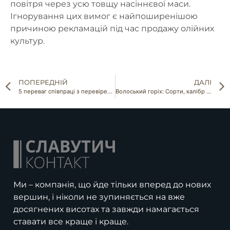
повітря через усю товщу насіннєвої маси.
Ігнорування цих вимог є найпоширенішою
причиною рекламацій під час продажу олійних
культур.
ПОПЕРЕДНІЙ
ДАЛІ
5 переваг співпраці з перевіреними постачальниками горіхів
Волоський горіх: Сорти, калібр та їхнє промислове використання
Ми – компанія, що йде тільки вперед до нових
вершин, і ніколи не зупиняється на вже
досягнених висотах та завжди намагається
ставати все краще і краще.