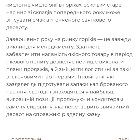
кислотне число олії в горіхах, оскільки старе
насіння зі складів попереднього року може
зіпсувати смак витонченого святкового
десерту.
Завершення року на ринку горіхів — це завжди
виклик для менеджменту. Здатність
забезпечити наявність якісного товару в період
пікового попиту дозволяє не лише виконати
плани продажів, а й зміцнити логістичні зв’язки
з ключовими партнерами. Ті компанії, які
заздалегідь підготували запаси каліброваного
насіння, сьогодні знаходяться у найбільш
виграшній позиції, пропонуючи кондитерам
саме ту сировину, яка перетворить звичайний
десерт на справжню різдвяну казку.
ПОПЕРЕДНІЙ
ДАЛІ