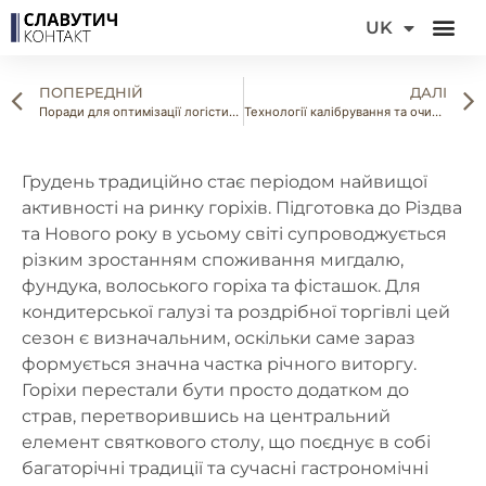
DE
UK
FR
ПОПЕРЕДНІЙ
ДАЛІ
Поради для оптимізації логістичних витрат при закупівлі насіння оптом
Технології калібрування та очищення соняшникового насіння: Огляд обладнання
Грудень традиційно стає періодом найвищої
активності на ринку горіхів. Підготовка до Різдва
та Нового року в усьому світі супроводжується
різким зростанням споживання мигдалю,
фундука, волоського горіха та фісташок. Для
кондитерської галузі та роздрібної торгівлі цей
сезон є визначальним, оскільки саме зараз
формується значна частка річного виторгу.
Горіхи перестали бути просто додатком до
страв, перетворившись на центральний
елемент святкового столу, що поєднує в собі
багаторічні традиції та сучасні гастрономічні