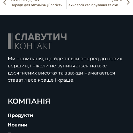
Поради для оптимізації логістичних витрат при закупівлі насіння оптом
Технології калібрування та очищення соняшникового насіння: Огляд обладнання
Ми – компанія, що йде тільки вперед до нових
вершин, і ніколи не зупиняється на вже
досягнених висотах та завжди намагається
ставати все краще і краще.
КОМПАНІЯ
Продукти
Новини