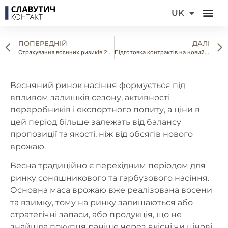
DE
UK
FR
ПОПЕРЕДНІЙ
ДАЛІ
Страхування воєнних ризиків 2026: Новий рівень безпеки для експортерів насіння та горіхів
Підготовка контрактів на новий сезон: ключові умови, які не варто ігнорувати
Весняний ринок насіння формується під
впливом залишків сезону, активності
переробників і експортного попиту, а ціни в
цей період більше залежать від балансу
пропозиції та якості, ніж від обсягів нового
врожаю.
Весна традиційно є перехідним періодом для
ринку соняшникового та гарбузового насіння.
Основна маса врожаю вже реалізована восени
та взимку, тому на ринку залишаються або
стратегічні запаси, або продукція, що не
знайшла покупця раніше через якісні чи цінові