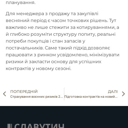
планування.
Для менеджера з продажу та закупівлі
весняний період є часом точкових рішень. Тут
важливо не лише стежити за котируваннями, а
й глибоко розуміти структуру попиту, реальні
потреби покупців і стан запасів у
постачальників. Саме такий підхід дозволяє
працювати з ринком усвідомлено, мінімізувати
ризики й закласти основу для успішних
контрактів у новому сезоні.
ПОПЕРЕДНІЙ
ДАЛІ
Страхування воєнних ризиків 2026: Новий рівень безпеки для експортерів насіння та горіхів
Підготовка контрактів на новий сезон: ключові умови, які не варто ігнорувати