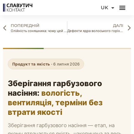
DE
UK
FR
ПОПЕРЕДНІЙ
ДАЛІ
Олійність соняшника: чому цей показник важливіший за врожайність
Дефекти ядра волоського горіха: які вади бракують партію під час сортування
Продукт та якість ·
6 липня 2026
Зберігання гарбузового
насіння:
вологість,
вентиляція, терміни без
втрати якості
Зберігання гарбузового насіння — етап, на
якому втрачається якість, накопичена за весь