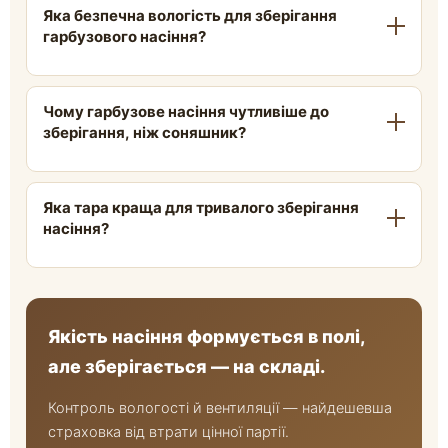
Яка безпечна вологість для зберігання
гарбузового насіння?
Не вище 8-10%. Перевищення цього рівня
Чому гарбузове насіння чутливіше до
створює ризик розвитку плісняви,
зберігання, ніж соняшник?
мікотоксинів, самозігрівання насіннєвої маси і
прогіркання олії в ядрі.
Через високий відсоток олії в ядрі, що робить
Яка тара краща для тривалого зберігання
продукт більш схильним до окислення й
насіння?
прогіркання при неправильних умовах —
особливо при коливаннях температури і
Для зберігання понад 6 місяців біг-беги з
вологості.
вентиляційними вставками кращі за
герметичні мішки — вони забезпечують
Якість насіння формується в полі,
природну циркуляцію повітря без ризику
але зберігається — на складі.
перезволоження ззовні.
Контроль вологості й вентиляції — найдешевша
страховка від втрати цінної партії.