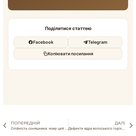
Поділитися статтею
Facebook
Telegram
Копіювати посилання
ПОПЕРЕДНІЙ
ДАЛІ
Олійність соняшника: чому цей показник важливіший за врожайність
Дефекти ядра волоського горіха: які вади бракують партію під час сортування