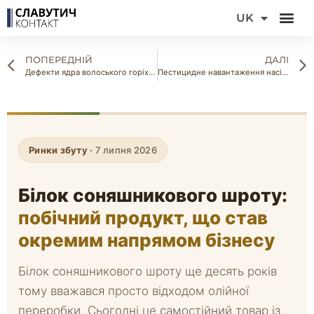
DE
UK
FR
ПОПЕРЕДНІЙ
ДАЛІ
Дефекти ядра волоського горіха: які вади бракують партію під час сортування
Пестицидне навантаження насіння: вимоги ЄС до максимальних залишкових кількостей
Ринки збуту ·
7 липня 2026
Білок соняшникового шроту:
побічний продукт, що став
окремим напрямом бізнесу
Білок соняшникового шроту ще десять років
тому вважався просто відходом олійної
переробки. Сьогодні це самостійний товар із