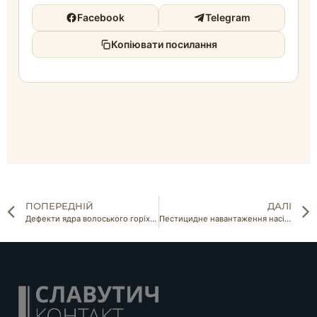
Facebook
Telegram
Копіювати посилання
ПОПЕРЕДНІЙ
ДАЛІ
Дефекти ядра волоського горіха: які вади бракують партію під час сортування
Пестицидне навантаження насіння: вимоги ЄС до максимальних залишкових кількостей