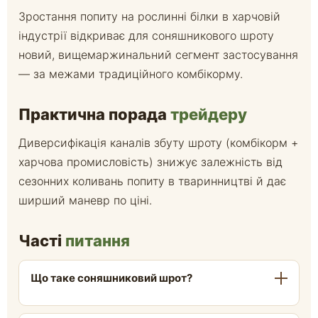
Зростання попиту на рослинні білки в харчовій
індустрії відкриває для соняшникового шроту
новий, вищемаржинальний сегмент застосування
— за межами традиційного комбікорму.
Практична порада
трейдеру
Диверсифікація каналів збуту шроту (комбікорм +
харчова промисловість) знижує залежність від
сезонних коливань попиту в тваринництві й дає
ширший маневр по ціні.
Часті
питання
Що таке соняшниковий шрот?
Це побічний продукт, що залишається від