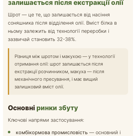
залишається після екстракції олії
Шрот — це те, що залишається від насіння
соняшника після відділення олії. Вміст білка в
ньому залежить від технології переробки і
зазвичай становить 32-38%.
Різниця між шротом і макухою — у технології
отримання олії: шрот залишається після
екстракції розчинником, макуха — після
механічного пресування, і має вищий
залишковий вміст олії.
Основні
ринки збуту
Ключові напрями застосування:
комбікормова промисловість
— основний і