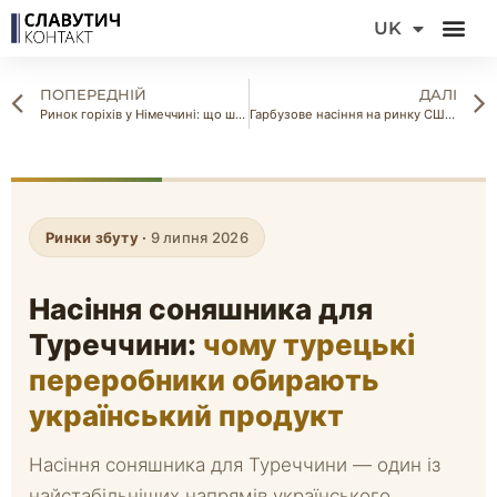
DE
UK
FR
ПОПЕРЕДНІЙ
ДАЛІ
Ринок горіхів у Німеччині: що шукають місцеві імпортери
Гарбузове насіння на ринку США: бар’єри входу та вимоги FDA
Ринки збуту ·
9 липня 2026
Насіння соняшника для
Туреччини:
чому турецькі
переробники обирають
український продукт
Насіння соняшника для Туреччини — один із
найстабільніших напрямів українського