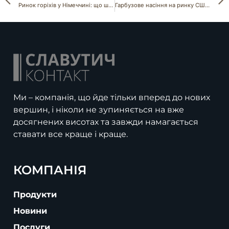
Ринок горіхів у Німеччині: що шукають місцеві імпортери
Гарбузове насіння на ринку США: бар’єри входу та вимоги FDA
Ми – компанія, що йде тільки вперед до нових
вершин, і ніколи не зупиняється на вже
досягнених висотах та завжди намагається
ставати все краще і краще.
КОМПАНІЯ
Продукти
Новини
Послуги