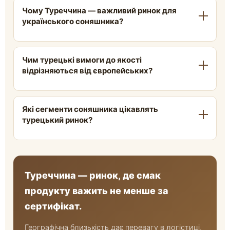
Чому Туреччина — важливий ринок для
українського соняшника?
Через географічну близькість і дешеву
Чим турецькі вимоги до якості
логістику через чорноморські порти, а також
відрізняються від європейських?
стабільний попит у двох сегментах:
кондитерському (пряме споживання) і
Турецькі переробники менш вимогливі до
олійному (переробка).
Які сегменти соняшника цікавлять
паперової документації, але дуже чутливі до
турецький ринок?
органолептичних показників — смаку, запаху,
зовнішнього вигляду насіння.
Кондитерський (насіння для прямого
споживання, важливий калібр і смак) та
олійний (сировина для переробних заводів,
Туреччина — ринок, де смак
ключовий параметр — олійність).
продукту важить не менше за
сертифікат.
Географічна близькість дає перевагу в логістиці,