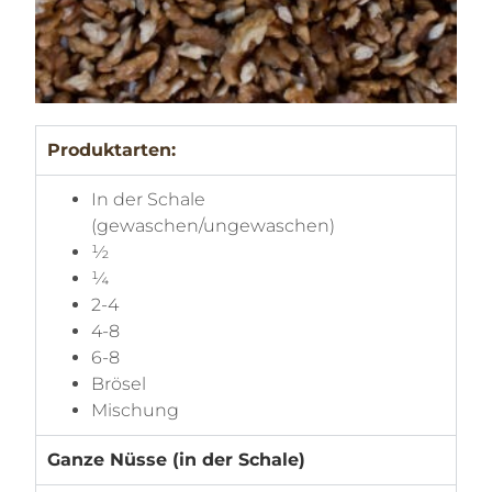
Produktarten:
In der Schale
(gewaschen/ungewaschen)
½
¼
2-4
4-8
6-8
Brösel
Mischung
Ganze Nüsse (in der Schale)