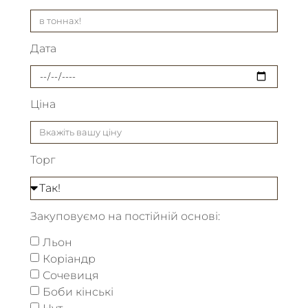
Дата
Ціна
Торг
Закуповуємо на постійній основі:
Льон
Коріандр
Сочевиця
Боби кінські
Нут