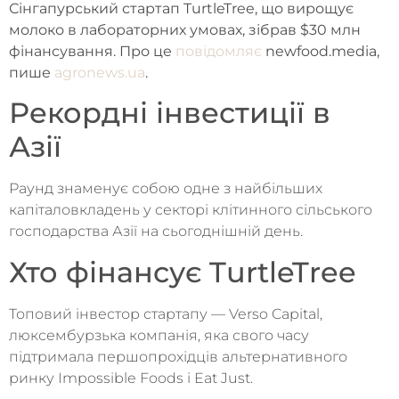
Сінгапурський стартап TurtleTree, що вирощує
молоко в лабораторних умовах, зібрав $30 млн
фінансування. Про це
повідомляє
newfood.media,
пише
agronews.ua
.
Рекордні інвестиції в
Азії
Раунд знаменує собою одне з найбільших
капіталовкладень у секторі клітинного сільського
господарства Азії на сьогоднішній день.
Хто фінансує TurtleTree
Топовий інвестор стартапу — Verso Capital,
люксембурзька компанія, яка свого часу
підтримала першопрохідців альтернативного
ринку Impossible Foods і Eat Just.