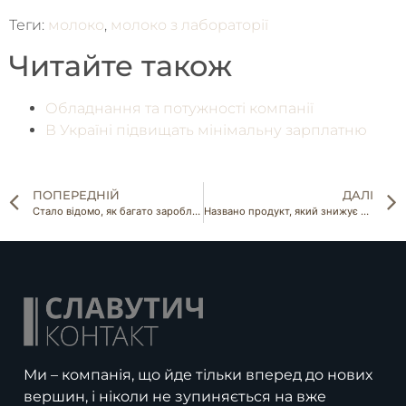
Теги:
молоко
,
молоко з лабораторії
Читайте також
Обладнання та потужності компанії
В Україні підвищать мінімальну зарплатню
ПОПЕРЕДНІЙ
ДАЛІ
Стало відомо, як багато заробляти на моркві
Названо продукт, який знижує цукор у крові за 15 хвилин
Ми – компанія, що йде тільки вперед до нових
вершин, і ніколи не зупиняється на вже