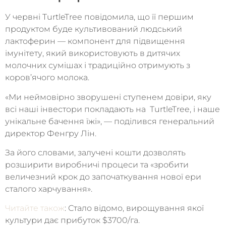
У червні TurtleTree повідомила, що її першим
продуктом буде культивований людський
лактоферин — компонент для підвищення
імунітету, який використовують в дитячих
молочних сумішах і традиційно отримують з
коров’ячого молока.
«Ми неймовірно зворушені ступенем довіри, яку
всі наші інвестори покладають на TurtleTree, і наше
унікальне бачення їжі», — поділився генеральний
директор Фенгру Лін.
За його словами, залучені кошти дозволять
розширити виробничі процеси та «зробити
величезний крок до започаткування нової ери
сталого харчування».
Читайте також
: Стало відомо, вирощування якої
культури дає прибуток $3700/га.