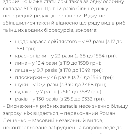
здобиччю може стати сом: такса за одну особину
складає 5117 грн. Це в 12 разів більше, ніж у
попередній редакції постанови. Відчутно
збільшилися такси й відносно ще ряду видів риб
та інших водних біоресурсів, зокрема:
щодо карася сріблястого – у 93 рази (з 17 до
1581 грн);
краснопірки – у 23 рази (з 68 до 1564 грн);
лина – у 13,4 рази (з 119 до 1598 грн);
ляща – у 9,7 разів (з 170 до 1649 грн);
плоскирки – у 46 разів (з 34 до 1564 грн);
щуки – у 10,2 рази (з 340 до 3468 грн);
судака – у 7 разів (з 510 до 3587 грн);
раків – у 130 разів (з 25,5 до 3332 грн).
– Виснаження рибних запасів несе значно більшу
загрозу, ніж видається, – переконаний Роман
Лещенко. – Масовий незаконний вилов,
неконтрольоване забруднення водойм веде до