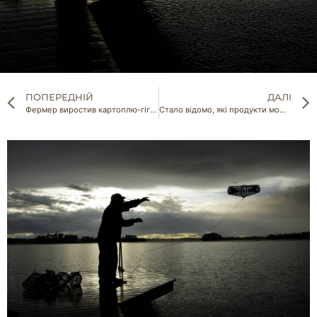
ПОПЕРЕДНІЙ
ДАЛІ
Фермер виростив картоплю-гіганта
Стало відомо, які продукти можуть замінити антибіотики