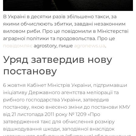
В Україні в десятки разів збільшено такси, за
якими обчислюють збитки, завдані незаконним
виловом риби. Про це повідомили в Міністерстві
аграрної політики та продовольства. Про це
повідомляє
agrostory, пише
agronews.ua
.
Уряд затвердив нову
постанову
6 жовтня Кабінет Міністрів України, підтримавши
ініціативу Державного агентства меліорації та
рибного господарства України, затвердив
постанову, якою внесено зміни до постанови КМУ
від 21 листопада 2011 року № 1209 «Про
затвердження такс для обчислення розміру
відшкодування шкоди, заподіяної внаслідок