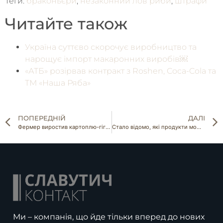
Теги:
браконьєри
,
незаконний лов риби
,
штрафи
Читайте також
Україна суттєво скорочує виробництво та
нарощує імпорт макаронних виробів￼
«АТБ» розірвав контракт з Roshen, Coca-Cola та
ТМ «Наша Ряба»
ПОПЕРЕДНІЙ
ДАЛІ
Фермер виростив картоплю-гіганта
Стало відомо, які продукти можуть замінити антибіотики
Ми – компанія, що йде тільки вперед до нових