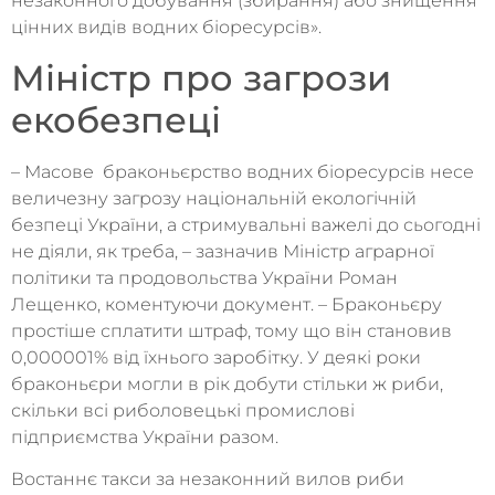
незаконного добування (збирання) або знищення
цінних видів водних біоресурсів».
Міністр про загрози
екобезпеці
– Масове браконьєрство водних біоресурсів несе
величезну загрозу національній екологічній
безпеці України, а стримувальні важелі до сьогодні
не діяли, як треба, – зазначив Міністр аграрної
політики та продовольства України Роман
Лещенко, коментуючи документ. – Браконьєру
простіше сплатити штраф, тому що він становив
0,000001% від їхнього заробітку. У деякі роки
браконьєри могли в рік добути стільки ж риби,
скільки всі риболовецькі промислові
підприємства України разом.
Востаннє такси за незаконний вилов риби