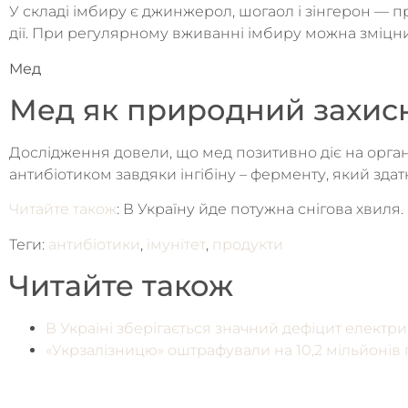
У складі імбиру є джинжерол, шогаол і зінгерон — пр
дії. При регулярному вживанні імбиру можна зміцни
Мед
Мед як природний захис
Дослідження довели, що мед позитивно діє на органі
антибіотиком завдяки інгібіну – ферменту, який здат
Читайте також
: В Україну йде потужна снігова хвиля.
Теги:
антибіотики
,
імунітет
,
продукти
Читайте також
В Україні зберігається значний дефіцит електр
«Укрзалізницю» оштрафували на 10,2 мільйонів