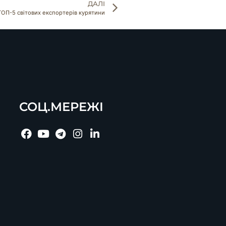
ДАЛІ
ТОП-5 світових експортерів курятини
СОЦ.МЕРЕЖІ