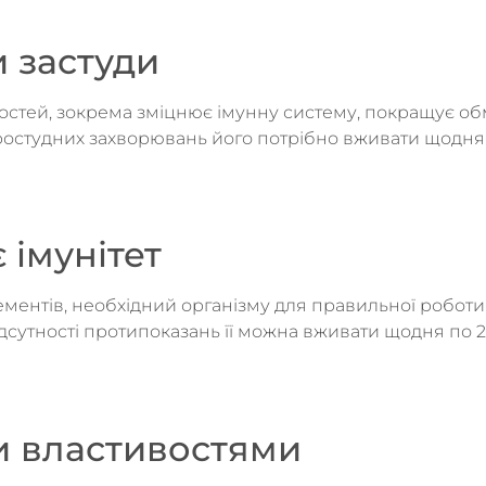
 застуди
остей, зокрема зміцнює імунну систему, покращує об
 простудних захворювань його потрібно вживати щодня
 імунітет
елементів, необхідний організму для правильної роботи
ідсутності протипоказань її можна вживати щодня по 20
и властивостями