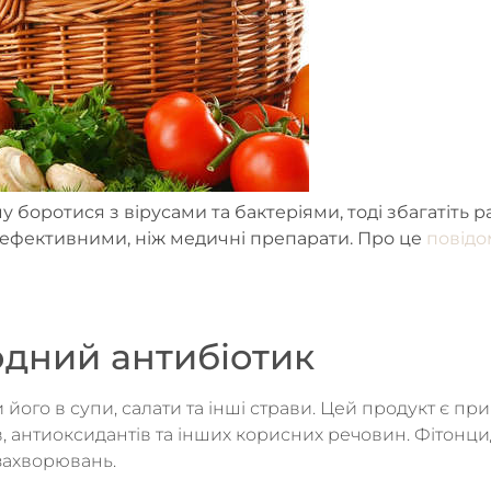
у боротися з вірусами та бактеріями, тоді збагатіть
нш ефективними, ніж медичні препарати. Про це
повідо
одний антибіотик
його в супи, салати та інші страви. Цей продукт є пр
ів, антиоксидантів та інших корисних речовин. Фітонцид
захворювань.