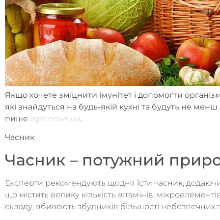
Якщо хочете зміцнити імунітет і допомогти організм
які знайдуться на будь-якій кухні та будуть не ме
пише
agronews.ua
.
Часник
Часник – потужний прир
Експерти рекомендують щодня їсти часник, додаючи 
що містить велику кількість вітамінів, мікроелемент
складу, вбивають збудників більшості небезпечних 