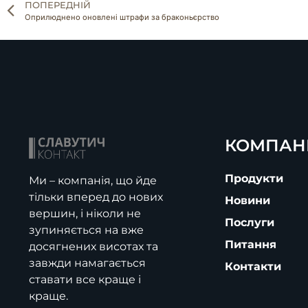
ПОПЕРЕДНІЙ
Оприлюднено оновлені штрафи за браконьєрство
КОМПАН
Продукти
Ми – компанія, що йде
тільки вперед до нових
Новини
вершин, і ніколи не
Послуги
зупиняється на вже
Питання
досягнених висотах та
завжди намагається
Контакти
ставати все краще і
краще.