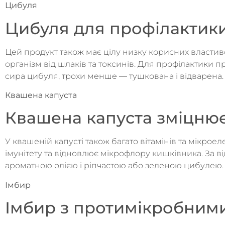
Цибуля
Цибуля для профілактики
Цей продукт також має цілу низку корисних властив
організм від шлаків та токсинів. Для профілактики
сира цибуля, трохи менше — тушкована і відварена.
Квашена капуста
Квашена капуста зміцнює
У квашеній капусті також багато вітамінів та мікро
імунітету та відновлює мікрофлору кишківника. За в
ароматною олією і ріпчастою або зеленою цибулею.
Імбир
Імбир з протимікробним