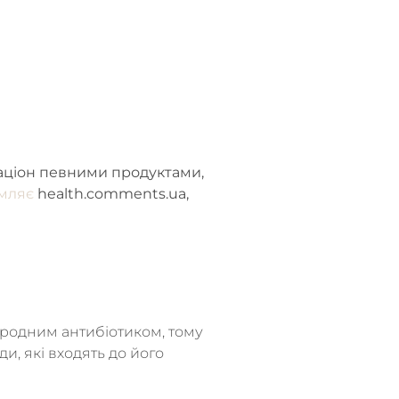
 раціон певними продуктами,
мляє
health.comments.ua,
иродним антибіотиком, тому
и, які входять до його