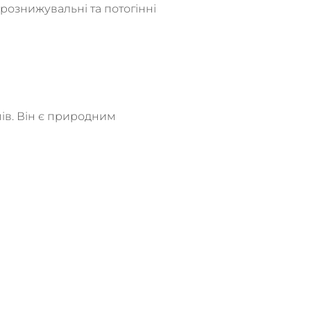
арознижувальні та потогінні
мів. Він є природним