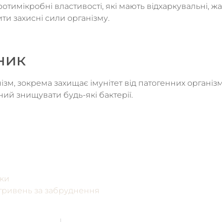
отимікробні властивості, які мають відхаркувальні, ж
ти захисні сили організму.
ник
зм, зокрема захищає імунітет від патогенних організ
ний знищувати будь-які бактерії.
ики
 гривень за забруднення