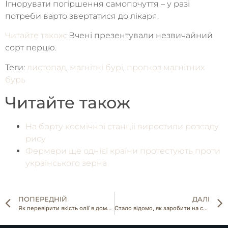
Ігнорувати погіршення самопочуття – у разі
потреби варто звертатися до лікаря.
Читайте також
: Вчені презентували незвичайний
сорт перцю.
Теги:
листопад
,
магнітні бурі
,
прогноз магнітних
бурь
Читайте також
На борту космічної станції виростили розсаду
рису
Фермери ще однієї країни протестують проти
українського зерна
ПОПЕРЕДНІЙ
ДАЛІ
Як перевірити якість олії в домашніх умовах
Стало відомо, як заробити на сортуванні сміття