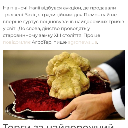
На півночі Італії відбувся аукціон, де продавали
трюфелі. Захід є традиційним для П’ємонту й не
вперше гуртує поціновувачів найдорожчих грибів
у світі. До слова, дійство проводять у
старовинному замку ХІІІ століття. Про це
повідомляє
АгроТер, пише
agronews.ua
.
Торги за найдорожчий