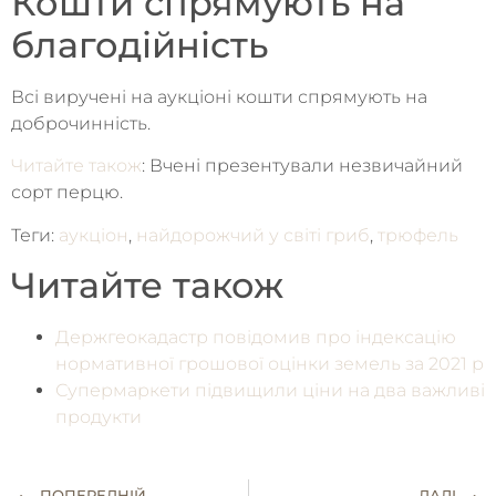
Кошти спрямують на
благодійність
Всі виручені на аукціоні кошти спрямують на
доброчинність.
Читайте також
: Вчені презентували незвичайний
сорт перцю.
Теги:
аукціон
,
найдорожчий у світі гриб
,
трюфель
Читайте також
Держгеокадастр повідомив про індексацію
нормативної грошової оцінки земель за 2021 р
Супермаркети підвищили ціни на два важливі
продукти
ПОПЕРЕДНІЙ
ДАЛІ