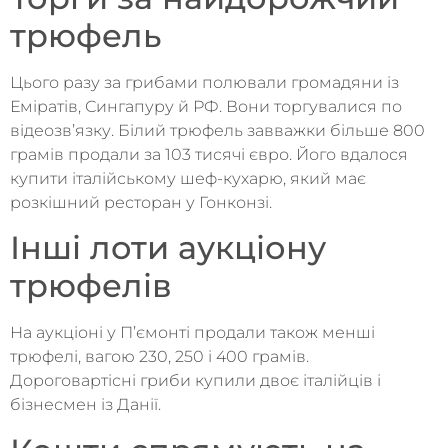
трюфель
Цього разу за грибами полювали громадяни із
Еміратів, Сингапуру й РФ. Вони торгувалися по
відеозв’язку. Білий трюфель завважки більше 800
грамів продали за 103 тисячі євро. Його вдалося
купити італійському шеф-кухарю, який має
розкішний ресторан у Гонконзі.
Інші лоти аукціону
трюфелів
На аукціоні у П’ємонті продали також менші
трюфелі, вагою 230, 250 і 400 грамів.
Дороговартісні гриби купили двоє італійців і
бізнесмен із Данії.