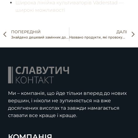
Широка лінійка культиваторів Väderstad —
широкі можливості
ПОПЕРЕДНІЙ
ДАЛІ
Знайдено дешевий замінник дорогих міндобрив
Названо продукти, які провокують рак кишечника
Ми – компанія, що йде тільки вперед до нових
вершин, і ніколи не зупиняється на вже
досягнених висотах та завжди намагається
ставати все краще і краще.
КОМПАНІЯ