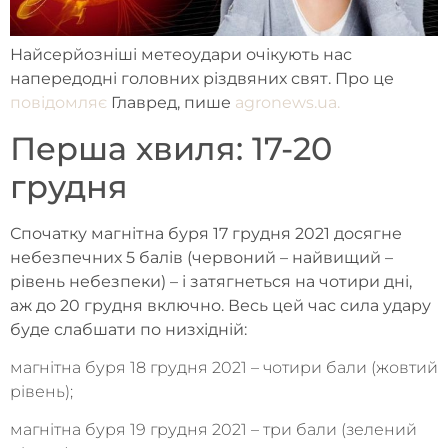
Найсерйозніші метеоудари очікують нас
напередодні головних різдвяних свят. Про це
повідомляє
Главред, пише
agronews.ua.
Перша хвиля: 17-20
грудня
Спочатку магнітна буря 17 грудня 2021 досягне
небезпечних 5 балів (червоний – найвищий –
рівень небезпеки) – і затягнеться на чотири дні,
аж до 20 грудня включно. Весь цей час сила удару
буде слабшати по низхідній:
магнітна буря 18 грудня 2021 – чотири бали (жовтий
рівень);
магнітна буря 19 грудня 2021 – три бали (зелений