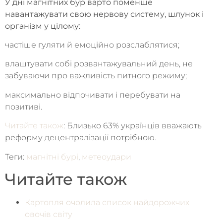
У дні магнітних бур варто поменше
навантажувати свою нервову систему, шлунок і
організм у цілому:
частіше гуляти й емоційно розслаблятися;
влаштувати собі розвантажувальний день, не
забуваючи про важливість питного режиму;
максимально відпочивати і перебувати на
позитиві.
Читайте також
: Близько 63% українців вважають
реформу децентралізації потрібною.
Теги:
магнітні бурі
,
метеоудари
Читайте також
Картопля очолила список найдорожчих
овочів світу