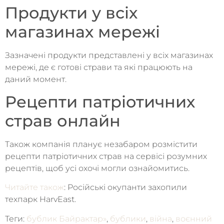
Продукти у всіх
магазинах мережі
Зазначені продукти представлені у всіх магазинах
мережі, де є готові страви та які працюють на
даний момент.
Рецепти патріотичних
страв онлайн
Також компанія планує незабаром розмістити
рецепти патріотичних страв на сервісі розумних
рецептів, щоб усі охочі могли ознайомитись.
Читайте також
: Російські окупанти захопили
техпарк HarvEast.
Теги:
бублик Байрактар»
,
бублики
,
війна
,
воєнний