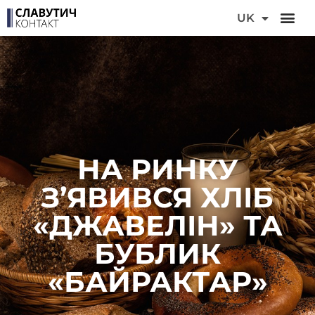
DE
UK
FR
НА РИНКУ
З’ЯВИВСЯ ХЛІБ
«ДЖАВЕЛІН» ТА
БУБЛИК
«БАЙРАКТАР»