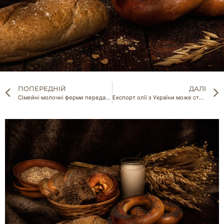
ПОПЕРЕДНІЙ
ДАЛІ
Сімейні молочні ферми передали ЗСУ 15 тис л молока
Експорт олії з України може стати неможливим