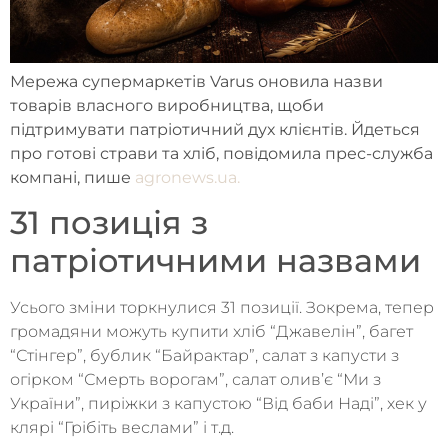
Мережа супермаркетів Varus оновила назви
товарів власного виробництва, щоби
підтримувати патріотичний дух клієнтів. Йдеться
про готові страви та хліб, повідомила прес-служба
компані, пише
agronews.ua.
31 позиція з
патріотичними назвами
Усього зміни торкнулися 31 позиції. Зокрема, тепер
громадяни можуть купити хліб “Джавелін”, багет
“Стінгер”, бублик “Байрактар”, салат з капусти з
огірком “Смерть ворогам”, салат олив’є “Ми з
України”, пиріжки з капустою “Від баби Наді”, хек у
клярі “Грібіть веслами” і т.д.