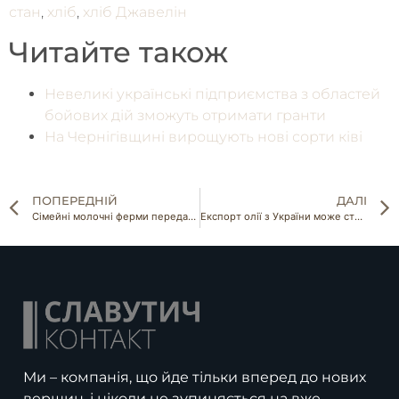
стан
,
хліб
,
хліб Джавелін
Читайте також
Невеликі українські підприємства з областей
бойових дій зможуть отримати гранти
На Чернігівщині вирощують нові сорти ківі
ПОПЕРЕДНІЙ
ДАЛІ
Сімейні молочні ферми передали ЗСУ 15 тис л молока
Експорт олії з України може стати неможливим
Ми – компанія, що йде тільки вперед до нових
вершин, і ніколи не зупиняється на вже